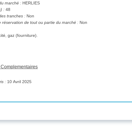
 du marché :
HERLIES
) :
48
des tranches :
Non
e réservation de tout ou partie du marché :
Non
cité, gaz (fourniture).
ns Complementaires
is :
10 Avril 2025