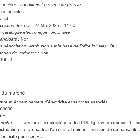
nancière - conditions / moyens de preuve :
s et sociales
bjet
ception des plis :
22 Mai 2025 à 14:00
r catalogue électronique :
Autorisée
andidats :
Non
Possibilité d'attribution sans négociation (Attribution sur la base de l'offre initiale) :
Oui
tation de variantes :
Non
 100 %
on du marché
ure et Acheminement d'électricité et services associés
5300000.
res
marché :
- Fourniture d'électricité pour les PDL figurant en annexe 1 - accès et utilisation pour ces
 cadre d'un contrat unique - mission de responsable d'équilibre - services
électricité pour ces PDL