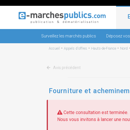
Surveillez les marchés publics
Déposez vos
-
-
-
Accueil
Appels d'offres
Hauts-de-France
Nord
Avis précédent
Fourniture et achemineme
Cette consultation est terminée.
Nous vous invitons à lancer une nouv