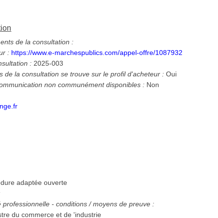
tion
ts de la consultation :
ur :
https://www.e-marchespublics.com/appel-offre/1087932
nsultation :
2025-003
 de la consultation se trouve sur le profil d'acheteur :
Oui
 communication non communément disponibles :
Non
nge.fr
dure adaptée ouverte
:
té professionnelle - conditions / moyens de preuve :
istre du commerce et de 'industrie