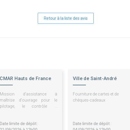
Retour à la liste des avis
CMAR Hauts de France
Ville de Saint-André
Mission d'assistance à
Fourniture de cartes et de
maîtrise d'ouvrage pour le
chèques-cadeaux
pilotage, le contrôle et
l'optimisation des marchés de
maintenance des équipements
Date limite de dépôt :
Date limite de dépôt :
des laboratoires pédagogiques
21/09/2026 à 12h00
04/09/2026 à 12h00