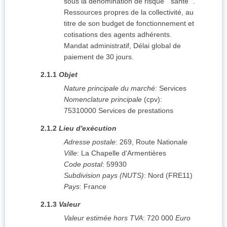
sous la dénomination de risque " santé ".
Ressources propres de la collectivité, au
titre de son budget de fonctionnement et
cotisations des agents adhérents.
Mandat administratif, Délai global de
paiement de 30 jours.
2.1.1
Objet
Nature principale du marché
:
Services
Nomenclature principale
(
cpv
):
75310000
Services de prestations
2.1.2
Lieu d'exécution
Adresse postale
:
269, Route Nationale
Ville
:
La Chapelle d'Armentières
Code postal
:
59930
Subdivision pays (NUTS)
:
Nord
(
FRE11
)
Pays
:
France
2.1.3
Valeur
Valeur estimée hors TVA
:
720 000
Euro