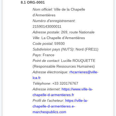
8.1
ORG-0001
Nom officiel
:
Ville de la Chapelle
d'Armentières
Numéro d'enregistrement
:
21590143000011
Adresse postale
:
269, route Nationale
Ville
:
La Chapelle d'Armentières
Code postal
:
59930
Subdivision pays (NUTS)
:
Nord
(
FRE11
)
Pays
:
France
Point de contact
:
Lucille ROUQUETTE
(Responsable Ressources Humaines)
Adresse électronique
:
rhcarrieres@ville-
lca.fr
Téléphone
:
+33 320176767
Adresse internet
:
https://www.ville-la-
chapelle-d-armentieres.fr
Profil de l'acheteur
:
https://ville-la-
chapelle-d-armentieres.e-
marchespublics.com