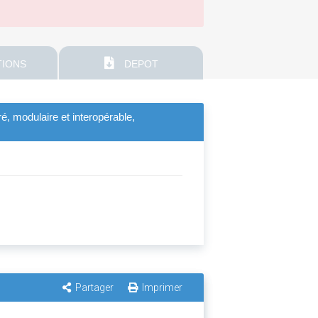
IONS
DEPOT
gré, modulaire et interopérable,
Partager
Imprimer