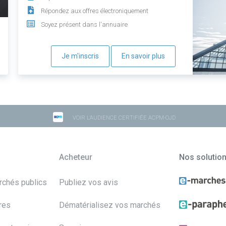
Répondez aux offres électroniquement
Soyez présent dans l'annuaire
Je m'inscris
En savoir plus
VOIR L'AUDIENCE CERTIFIÉE ACPM-OJD
Acheteur
Nos solutio
archés publics
Publiez vos avis
res
Dématérialisez vos marchés