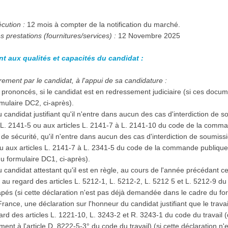
écution :
12 mois à compter de la notification du marché.
 prestations (fournitures/services) :
12 Novembre 2025
nt aux qualités et capacités du candidat :
ement par le candidat, à l'appui de sa candidature :
prononcés, si le candidat est en redressement judiciaire (si ces docu
mulaire DC2, ci-après).
 candidat justifiant qu'il n'entre dans aucun des cas d'interdiction de 
à L. 2141-5 ou aux articles L. 2141-7 à L. 2141-10 du code de la comma
e sécurité, qu'il n'entre dans aucun des cas d'interdiction de soumiss
ou aux articles L. 2141-7 à L. 2341-5 du code de la commande publique (
u formulaire DC1, ci-après).
 candidat attestant qu'il est en règle, au cours de l'année précédant ce
, au regard des articles L. 5212-1, L. 5212-2, L. 5212 5 et L. 5212-9 du
capés (si cette déclaration n'est pas déjà demandée dans le cadre du fo
 France, une déclaration sur l'honneur du candidat justifiant que le trava
d des articles L. 1221-10, L. 3243-2 et R. 3243-1 du code du travail (
ent à l'article D. 8222-5-3° du code du travail) (si cette déclaration 