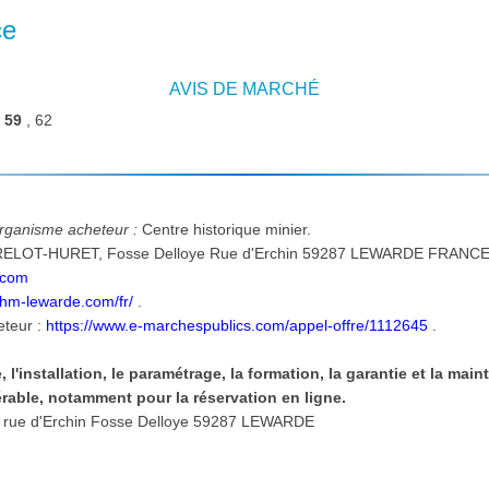
ce
AVIS DE MARCHÉ
:
59
, 62
'organisme acheteur :
Centre historique minier.
E FRANCE. tél. : 03-27-95-82-82 Courriel
.com
chm-lewarde.com/fr/
.
eteur :
https://www.e-marchespublics.com/appel-offre/1112645
.
e, l'installation, le paramétrage, la formation, la garantie et la ma
érable, notamment pour la réservation en ligne.
Lieu d'exécution et de livraison: rue d'Erchin Fosse Delloye 59287 LEWARDE
: