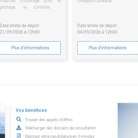
maîtrise d'ouvrage pour le
chèques-cadeaux
pilotage, le contrôle et
l'optimisation des marchés de
maintenance des équipements
Date limite de dépôt :
Date limite de dépôt :
des laboratoires pédagogiques
21/09/2026 à 12h00
04/09/2026 à 12h00
alimentaires de la CMA Hauts-
de-France
Plus d'informations
Plus d'informations
Vos bénéfices
Trouver des appels d'offres
Télécharger des dossiers de consultation
Déposez votre candidature en 5 minutes