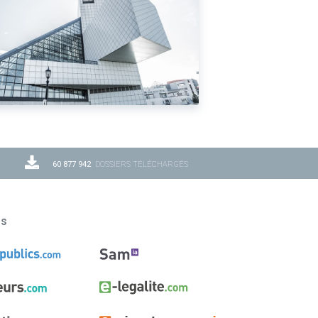
60 877 942
DOSSIERS TÉLÉCHARGÉS
ns