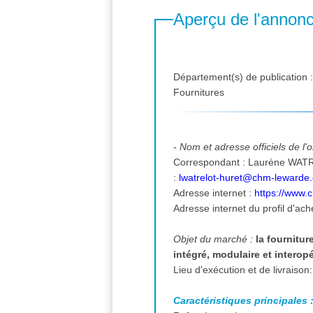
Aperçu de l'annon
Département(s) de publication 
Fournitures
- Nom et adresse officiels de l
Correspondant : Laurène WATRELOT-HURET, Fosse Delloye Rue d'Erchin 59287 LEWARD
:
lwatrelot-huret@chm-lewarde
Adresse internet :
https://www.
Adresse internet du profil d'ach
Objet du marché :
la fournitur
intégré, modulaire et interop
Caractéristiques principales 