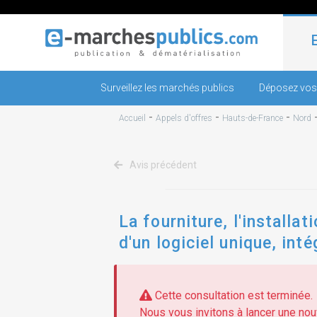
Surveillez les marchés publics
Déposez vos
-
-
-
Accueil
Appels d'offres
Hauts-de-France
Nord
Avis précédent
La fourniture, l'installa
d'un logiciel unique, int
en ligne.
Cette consultation est terminée.
Nous vous invitons à lancer une nouv