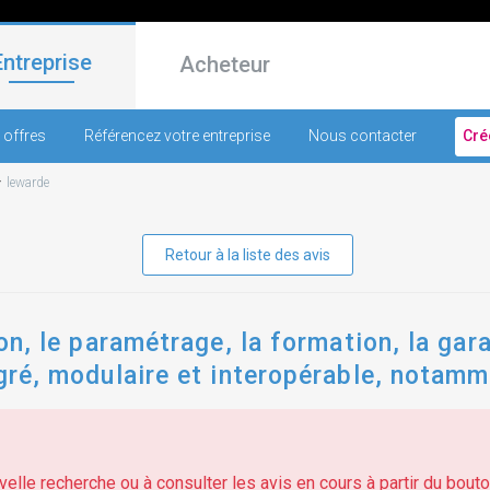
Entreprise
Acheteur
 offres
Référencez votre entreprise
Nous contacter
Cré
-
lewarde
Retour à la liste des avis
tion, le paramétrage, la formation, la ga
égré, modulaire et interopérable, notamm
elle recherche ou à consulter les avis en cours à partir du bouton