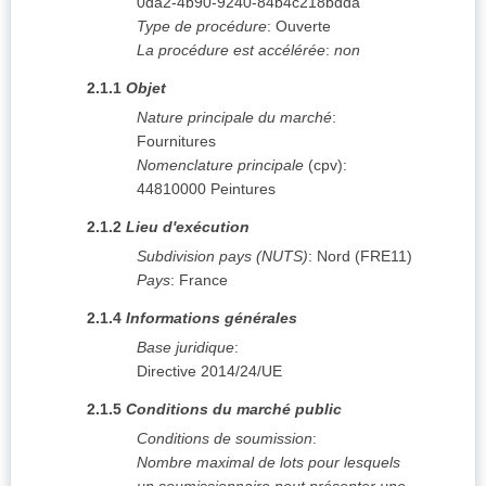
0da2-4b90-9240-84b4c218bdda
Type de procédure
:
Ouverte
La procédure est accélérée
:
non
2.1.1
Objet
Nature principale du marché
:
Fournitures
Nomenclature principale
(
cpv
):
44810000
Peintures
2.1.2
Lieu d'exécution
Subdivision pays (NUTS)
:
Nord
(
FRE11
)
Pays
:
France
2.1.4
Informations générales
Base juridique
:
Directive 2014/24/UE
2.1.5
Conditions du marché public
Conditions de soumission
:
Nombre maximal de lots pour lesquels