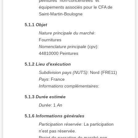
peintures "non-concentrées" et
équipements associés pour le CFA de
Saint-Martin-Boulogne
5.1.1
Objet
Nature principale du marché
:
Fournitures
Nomenclature principale
(
cpv
):
44810000
Peintures
5.1.2
Lieu d'exécution
Subdivision pays (NUTS)
:
Nord
(
FRE11
)
Pays
:
France
Informations complémentaires
:
5.1.3
Durée estimée
Durée
:
1
An
5.1.6
Informations générales
Participation réservée
:
La participation
n'est pas réservée.
Projet de passation de marché non