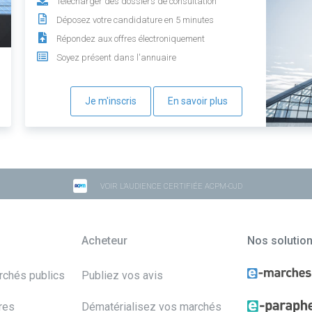
Télécharger des dossiers de consultation
Déposez votre candidature en 5 minutes
Répondez aux offres électroniquement
Soyez présent dans l'annuaire
Je m'inscris
En savoir plus
VOIR L'AUDIENCE CERTIFIÉE ACPM-OJD
Acheteur
Nos solutio
archés publics
Publiez vos avis
res
Dématérialisez vos marchés