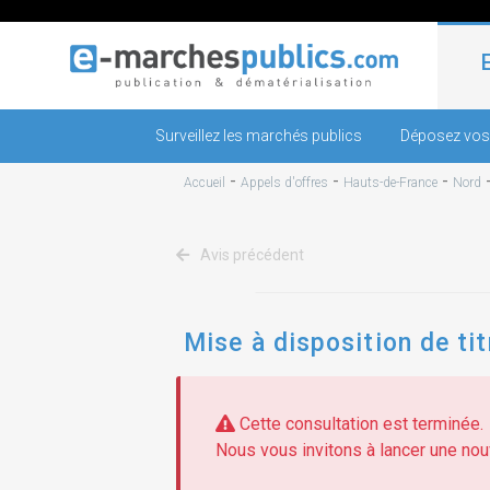
Surveillez les marchés publics
Déposez vos
-
-
-
Accueil
Appels d'offres
Hauts-de-France
Nord
Avis précédent
Mise à disposition de ti
Cette consultation est terminée.
Nous vous invitons à lancer une nouv