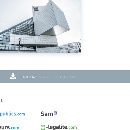
60 898 628
DOSSIERS TÉLÉCHARGÉS
ns