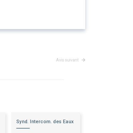
Avis suivant
Synd. Intercom. des Eaux
du Sud Artois