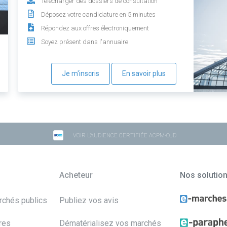
Télécharger des dossiers de consultation
Déposez votre candidature en 5 minutes
Répondez aux offres électroniquement
Soyez présent dans l'annuaire
Je m'inscris
En savoir plus
VOIR L'AUDIENCE CERTIFIÉE ACPM-OJD
Acheteur
Nos solutio
archés publics
Publiez vos avis
res
Dématérialisez vos marchés