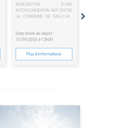
e
REALISATION D'UNE
n
INTERCONNEXION AEP ENTRE
a
LA COMMUNE DE SAILLY-AU-
e
BOIS ET HEBUTERNE
s
Date limite de dépôt :
s
15/09/2026 à 12h00
u
Plus d'informations