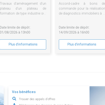
Travaux d'aménagement d'un
Accord-cadre à bons d
plateau d'un plateau de
commande pour la réalisatio
formation de type industrie sur
de diagnostics immobiliers à l
le centre de Dunkerque
relocation, à la vente d
logements et dans le cadre de
Date limite de dépôt :
Date limite de dépôt :
opérations programmée
31/08/2026 à 13h00
14/09/2026 à 16h00
d'entretien du patrimoine d
groupement de commande
Plus d'informations
Plus d'informations
Vos bénéfices
Trouver des appels d'offres