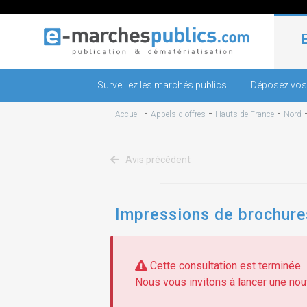
Surveillez les marchés publics
Déposez vos
-
-
-
Accueil
Appels d'offres
Hauts-de-France
Nord
Avis précédent
Impressions de brochure
Cette consultation est terminée.
Nous vous invitons à lancer une nouv