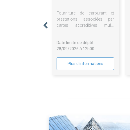
Fourniture de carburant et
prestations associées par
cartes accréditives multi-
enseignes pour la Chambre de
métiers et de l'artisanat Hauts-
Date limite de dépôt :
de-France
28/09/2026 à 12h00
Plus d'informations