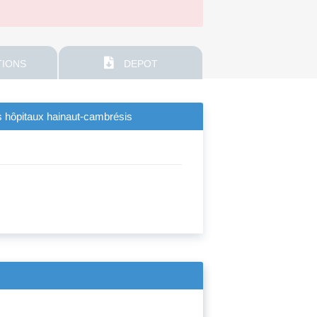
IONS
DEPOT
es hôpitaux hainaut-cambrésis