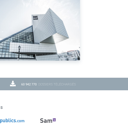
60 942 770
DOSSIERS TÉLÉCHARGÉS
ns