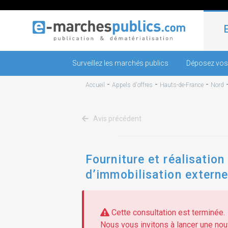
Surveillez les marchés publics
Déposez vos
-
-
-
Accueil
Appels d'offres
Hauts-de-France
Nord
Avis précédent
Fourniture et réalisatio
d’immobilisation externe
Cette consultation est terminée.
Nous vous invitons à lancer une nouv