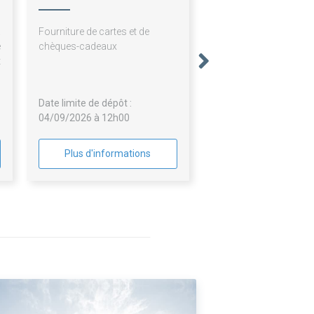
à
Fourniture de cartes et de
e
chèques-cadeaux
t
e
s
Date limite de dépôt :
s
04/09/2026 à 12h00
-
Plus d'informations