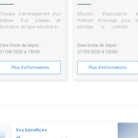
Travaux d'aménagement d'un
Mission d'assistance 
plateau d'un plateau de
maîtrise d'ouvrage pour l
formation de type industrie sur
pilotage, le contrôle e
le centre de Dunkerque
l'optimisation des marchés d
maintenance des équipement
Date limite de dépôt :
Date limite de dépôt :
des laboratoires pédagogique
31/08/2026 à 13h00
21/09/2026 à 12h00
alimentaires de la CMA Hauts
de-France
Plus d'informations
Plus d'informations
Vos bénéfices