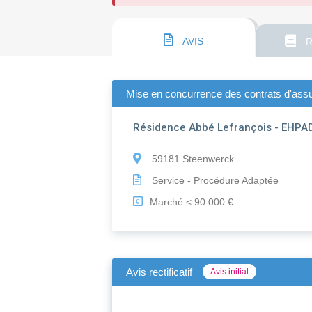
AVIS
R
Mise en concurrence des contrats d'ass
Résidence Abbé Lefrançois - EHPA
59181 Steenwerck
Service - Procédure Adaptée
Marché < 90 000 €
€
Avis rectificatif
Avis initial