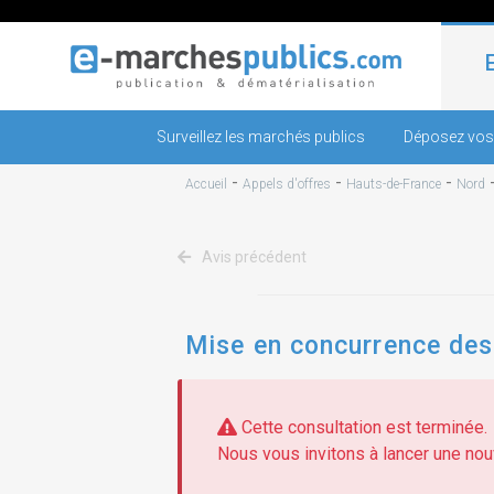
Surveillez les marchés publics
Déposez vos
-
-
-
Accueil
Appels d'offres
Hauts-de-France
Nord
Avis précédent
Mise en concurrence des
Cette consultation est terminée.
Nous vous invitons à lancer une nouv