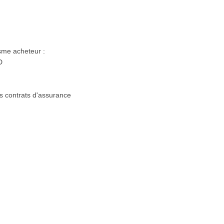
isme acheteur :
D
es contrats d'assurance