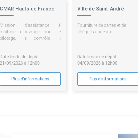
CMAR Hauts de France
Ville de Saint-André
Mission d'assistance à
Fourniture de cartes et de
maîtrise d'ouvrage pour le
chèques-cadeaux
pilotage, le contrôle et
l'optimisation des marchés de
maintenance des équipements
Date limite de dépôt :
Date limite de dépôt :
des laboratoires pédagogiques
21/09/2026 à 12h00
04/09/2026 à 12h00
alimentaires de la CMA Hauts-
de-France
Plus d'informations
Plus d'informations