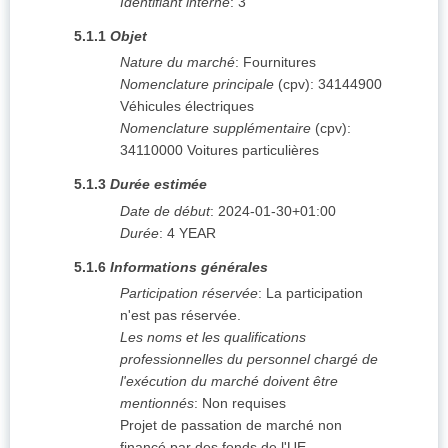
Identifiant interne
:
3
5.1.1
Objet
Nature du marché
:
Fournitures
Nomenclature principale
(
cpv
):
34144900
Véhicules électriques
Nomenclature supplémentaire
(
cpv
):
34110000
Voitures particulières
5.1.3
Durée estimée
Date de début
:
2024-01-30+01:00
Durée
:
4
YEAR
5.1.6
Informations générales
Participation réservée
:
La participation
n'est pas réservée.
Les noms et les qualifications
professionnelles du personnel chargé de
l'exécution du marché doivent être
mentionnés
:
Non requises
Projet de passation de marché non
financé par des fonds de l'UE