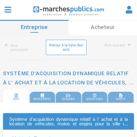
Entreprise
Acheteur
Retour à la liste des
Avis suivant
Avis
avis
précédent
SYSTÈME D'ACQUISITION DYNAMIQUE RELATIF
À L' ACHAT ET À LA LOCATION DE VÉHICULES,
MOTOS ET ENGINS POUR LA VILLE DE
AVIS
REGLEMENT
DOSSIER
QUESTIONS
DEPOT
TOURCOING
Système d'acquisition dynamique relatif à l' achat et à la
location de véhicules, motos et engins pour la ville de
tourcoing