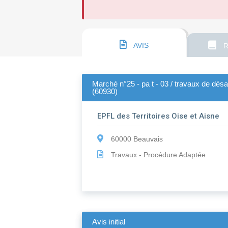
AVIS
R
Marché n°25 - pa t - 03 / travaux de dés
(60930)
EPFL des Territoires Oise et Aisne
60000 Beauvais
Travaux - Procédure Adaptée
Avis initial