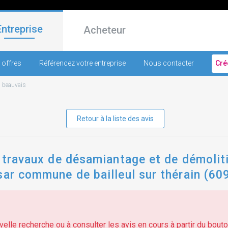
Entreprise
Acheteur
 offres
Référencez votre entreprise
Nous contacter
Cré
-
beauvais
Retour à la liste des avis
/ travaux de désamiantage et de démolit
sar commune de bailleul sur thérain (60
elle recherche ou à consulter les avis en cours à partir du bouton