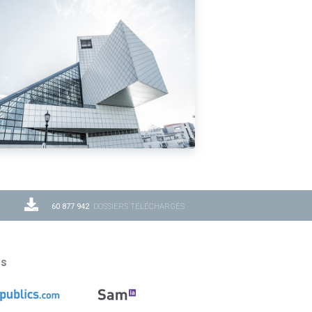
60 877 942
DOSSIERS TÉLÉCHARGÉS
ns