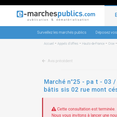
Surveillez les marchés publics
Déposez vos
-
-
-
Accueil
Appels d'offres
Hauts-de-France
Oise
Avis précédent
Marché n°25 - pa t - 03 
bâtis sis 02 rue mont cé
Cette consultation est terminée.
Nous vous invitons à lancer une nouv