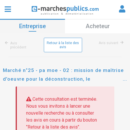
Entreprise
Acheteur
Retour à la liste des
Avis suivant
Avis
avis
précédent
Marché n°25 - pa moe - 02 : mission de maîtrise
d'oeuvre pour la déconstruction, le
désamiantage, le retrait du plomb et le
traitement des sources de pollution concentrées
Cette consultation est terminée.
des biens sis à rue du maréchal leclerc et lieudit
Nous vous invitons à lancer une
nouvelle recherche ou à consulter
" l'écluse " à venette (60) - ancien site plastic
les avis en cours à partir du bouton
omnium
"Retour à la liste des avis".