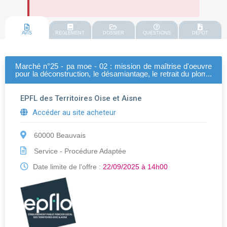
AVIS
REGLEMENT
DOSSIER
QUESTIONS
DEPOT
Marché n°25 - pa moe - 02 : mission de maîtrise d'oeuvre
pour la déconstruction, le désamiantage, le retrait du plomb
et le traitement des sources de pollution concentrées des
biens sis à rue du maréchal leclerc et lieudit " l'écluse " à
venette (60) - ancien site plastic omnium
EPFL des Territoires Oise et Aisne
Accéder au site acheteur
60000 Beauvais
Service - Procédure Adaptée
Date limite de l'offre :
22/09/2025 à 14h00