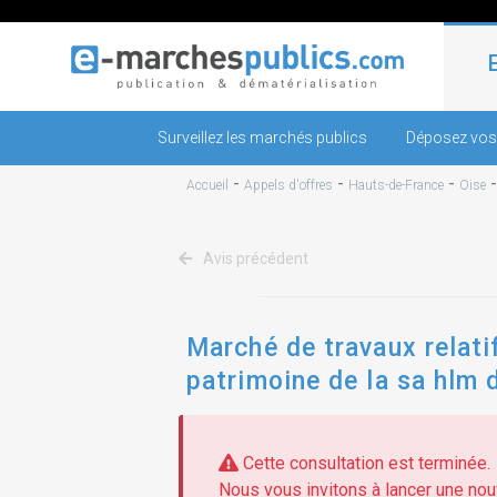
Surveillez les marchés publics
Déposez vos
-
-
-
Accueil
Appels d'offres
Hauts-de-France
Oise
Avis précédent
Marché de travaux relati
patrimoine de la sa hlm d
Cette consultation est terminée.
Nous vous invitons à lancer une nouv