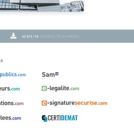
60 874 118
DOSSIERS TÉLÉCHARGÉS
ns