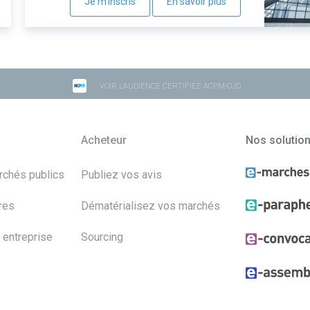
Je m'inscris
En savoir plus
VOIR L'AUDIENCE CERTIFIÉE ACPM-OJD
Acheteur
Nos solutio
archés publics
Publiez vos avis
res
Dématérialisez vos marchés
 entreprise
Sourcing