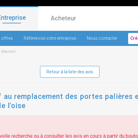
Entreprise
Acheteur
 offres
Référencez votre entreprise
Nous contacter
Cré
-
beauvais
Retour à la liste des avis
f au remplacement des portes palières e
e l'oise
elle recherche ou à consulter les avis en cours à partir du bouton