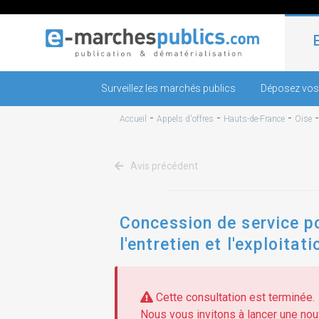
Surveillez les marchés publics
Déposez vos
-
-
-
Accueil
Appels d'offres
Hauts-de-France
Oise
Avis précédent
Concession de service pou
l'entretien et l'exploita
publicitaires
Cette consultation est terminée.
Nous vous invitons à lancer une nouv