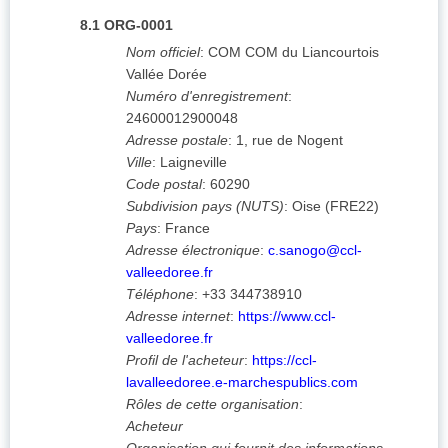
8.1
ORG-0001
Nom officiel
:
COM COM du Liancourtois
Vallée Dorée
Numéro d'enregistrement
:
24600012900048
Adresse postale
:
1, rue de Nogent
Ville
:
Laigneville
Code postal
:
60290
Subdivision pays (NUTS)
:
Oise
(
FRE22
)
Pays
:
France
Adresse électronique
:
c.sanogo@ccl-
valleedoree.fr
Téléphone
:
+33 344738910
Adresse internet
:
https://www.ccl-
valleedoree.fr
Profil de l'acheteur
:
https://ccl-
lavalleedoree.e-marchespublics.com
Rôles de cette organisation
:
Acheteur