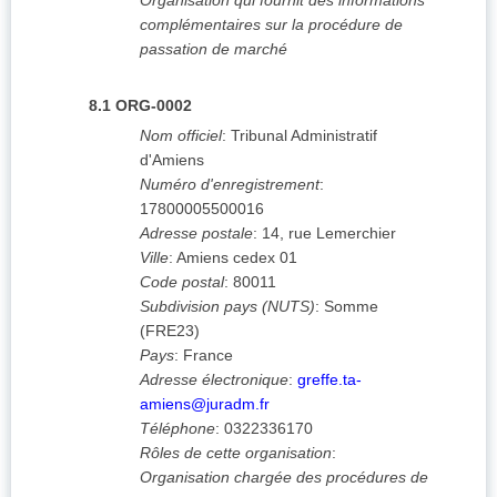
Organisation qui fournit des informations
complémentaires sur la procédure de
passation de marché
8.1
ORG-0002
Nom officiel
:
Tribunal Administratif
d'Amiens
Numéro d'enregistrement
:
17800005500016
Adresse postale
:
14, rue Lemerchier
Ville
:
Amiens cedex 01
Code postal
:
80011
Subdivision pays (NUTS)
:
Somme
(
FRE23
)
Pays
:
France
Adresse électronique
:
greffe.ta-
amiens@juradm.fr
Téléphone
:
0322336170
Rôles de cette organisation
:
Organisation chargée des procédures de