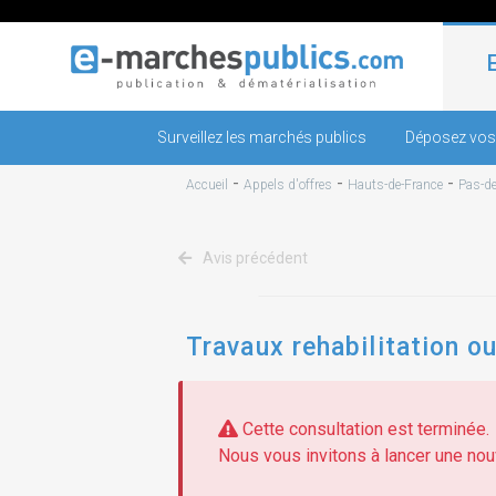
Surveillez les marchés publics
Déposez vos
-
-
-
Accueil
Appels d'offres
Hauts-de-France
Pas-de
Avis précédent
Travaux rehabilitation o
Cette consultation est terminée.
Nous vous invitons à lancer une nouv