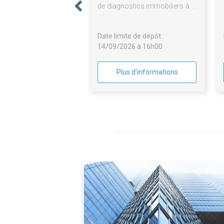
de diagnostics immobiliers à la
relocation, à la vente de
logements et dans le cadre des
Date limite de dépôt :
opérations programmées
14/09/2026 à 16h00
d'entretien du patrimoine du
groupement de commande
Plus d'informations