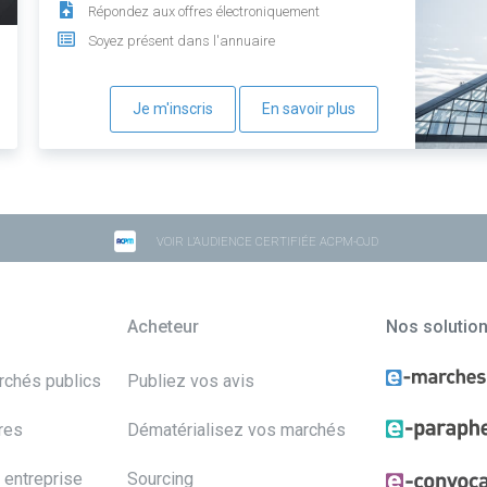
Répondez aux offres électroniquement
Soyez présent dans l'annuaire
Je m'inscris
En savoir plus
VOIR L'AUDIENCE CERTIFIÉE ACPM-OJD
Acheteur
Nos solutio
archés publics
Publiez vos avis
res
Dématérialisez vos marchés
 entreprise
Sourcing