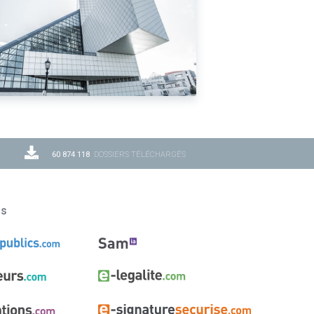
60 874 118
DOSSIERS TÉLÉCHARGÉS
ns