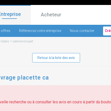
Entreprise
Acheteur
 offres
Référencez votre entreprise
Nous contacter
Cré
-
-Calais
calonne-ricouart
Retour à la liste des avis
uvrage placette ca
elle recherche ou à consulter les avis en cours à partir du bouton