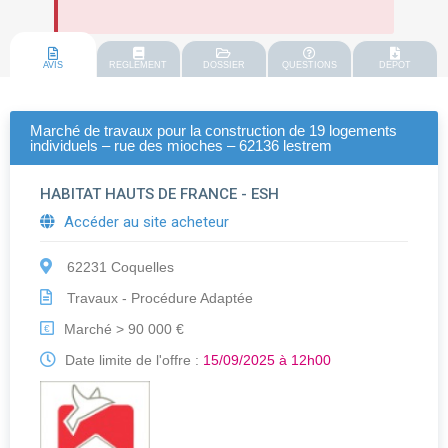
AVIS
REGLEMENT
DOSSIER
QUESTIONS
DEPOT
Marché de travaux pour la construction de 19 logements
individuels – rue des mioches – 62136 lestrem
HABITAT HAUTS DE FRANCE - ESH
Accéder au site acheteur
62231 Coquelles
Travaux - Procédure Adaptée
Marché > 90 000 €
€
Date limite de l'offre :
15/09/2025 à 12h00