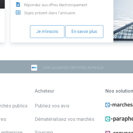
Répondez aux offres électroniquement
Soyez présent dans l'annuaire
Je m'inscris
En savoir plus
VOIR L'AUDIENCE CERTIFIÉE ACPM-OJD
Acheteur
Nos solutio
archés publics
Publiez vos avis
res
Dématérialisez vos marchés
 entreprise
Sourcing