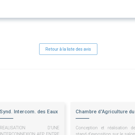
Retour à la liste des avis
Synd. Intercom. des Eaux
Chambre d'Agriculture du
du Sud Artois
NPDC
REALISATION D'UNE
Conception et réalisation d
INTERCONNEXION AEP ENTRE
stand d'exposition sur le salo