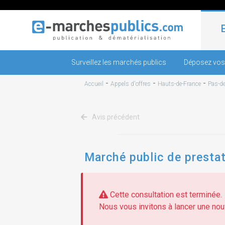
Surveillez les marchés publics
Déposez vos
-
-
-
Accueil
Appels d'offres
Hauts-de-France
Pas-de
Avis précédent
Marché public de prestat
Cette consultation est terminée.
Nous vous invitons à lancer une nouv