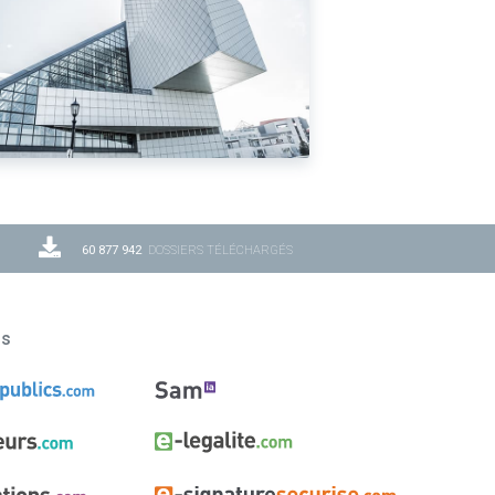
60 877 942
DOSSIERS TÉLÉCHARGÉS
ns