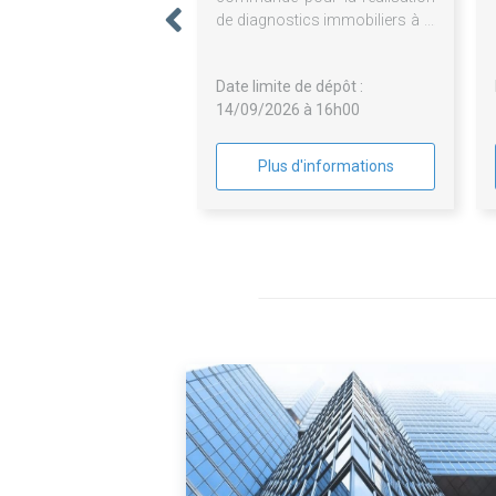
de diagnostics immobiliers à la
relocation, à la vente de
logements et dans le cadre des
Date limite de dépôt :
opérations programmées
14/09/2026 à 16h00
d'entretien du patrimoine du
groupement de commande
Plus d'informations