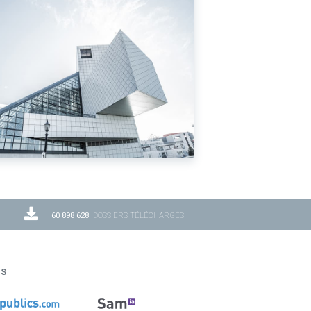
60 898 628
DOSSIERS TÉLÉCHARGÉS
ns