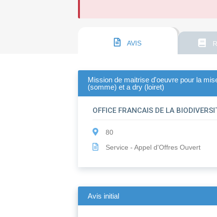
AVIS
R
Mission de maitrise d'oeuvre pour la mise
(somme) et a dry (loiret)
OFFICE FRANCAIS DE LA BIODIVERSI
80
Service - Appel d'Offres Ouvert
Avis initial