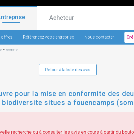
Entreprise
Acheteur
 offres
Référencez votre entreprise
Nous contacter
Cré
-
e
somme
Retour à la liste des avis
uvre pour la mise en conformite des de
a biodiversite situes a fouencamps (somm
elle recherche ou à consulter les avis en cours à partir du bouton