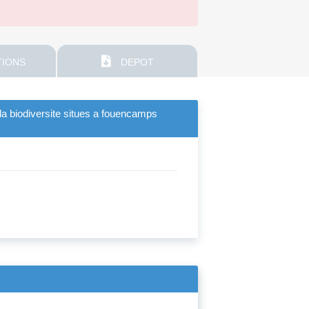
IONS
DEPOT
 la biodiversite situes a fouencamps