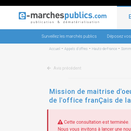
Surveillez les marchés publics
Déposez vos
-
-
-
Accueil
Appels d'offres
Hauts-de-France
Somm
Avis précédent
Mission de maitrise d'oe
de l'office franÇais de l
Cette consultation est terminée.
Nous vous invitons à lancer une nouv