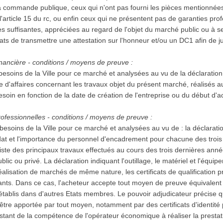
a commande publique, ceux qui n'ont pas fourni les pièces mentionnées 
l'article 15 du rc, ou enfin ceux qui ne présentent pas de garanties pro
 suffisantes, appréciées au regard de l'objet du marché public ou à se
ts de transmettre une attestation sur l'honneur et/ou un DC1 afin de jus
nancière - conditions / moyens de preuve :
besoins de la Ville pour ce marché et analysées au vu de la déclaration
ffre d'affaires concernant les travaux objet du présent marché, réalisés a
esoin en fonction de la date de création de l'entreprise ou du début d'ac
ofessionnelles - conditions / moyens de preuve :
esoins de la Ville pour ce marché et analysées au vu de : la déclaration
t et l'importance du personnel d'encadrement pour chacune des trois 
liste des principaux travaux effectués au cours des trois dernières anné
ublic ou privé. La déclaration indiquant l'outillage, le matériel et l'équi
éalisation de marchés de même nature, les certificats de qualification pr
s. Dans ce cas, l'acheteur accepte tout moyen de preuve équivalent ai
établis dans d'autres Etats membres. Le pouvoir adjudicateur précise q
être apportée par tout moyen, notamment par des certificats d'identité
stant de la compétence de l'opérateur économique à réaliser la prestati