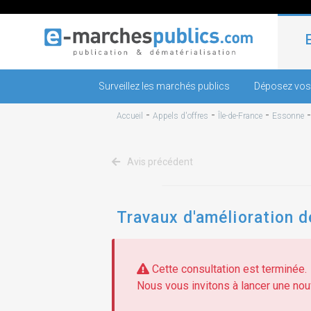
Surveillez les marchés publics
Déposez vos
-
-
-
Accueil
Appels d'offres
Île-de-France
Essonne
Avis précédent
Travaux d'amélioration d
Cette consultation est terminée.
Nous vous invitons à lancer une nouv