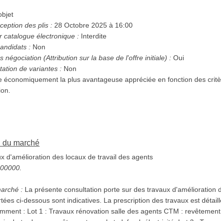
bjet
ception des plis :
28 Octobre 2025 à 16:00
r catalogue électronique :
Interdite
andidats :
Non
Possibilité d'attribution sans négociation (Attribution sur la base de l'offre initiale) :
Oui
tation de variantes :
Non
e économiquement la plus avantageuse appréciée en fonction des crit
ion.
on du marché
 d'amélioration des locaux de travail des agents
5000000.
marché :
La présente consultation porte sur des travaux d'amélioration d
rtées ci-dessous sont indicatives. La prescription des travaux est détai
êtement de sol, maçonnerie et