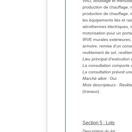
VRD, doublage et menuiser
production de chauffage, m
production de chauffage, d
les équipements liés et radi
aérothermes électriques, mo
motorisation pour un portai
IRVE murales extérieures, 
armoire, remise d'un consu
revêtement de sol, revêtem
Lieu principal d'exécution
La consultation comporte 
La consultation prévoit un
Marché alloti :
Oui
Mots descripteurs
: Revêt
(travaux).
Section 5 : Lots
Description du lot :