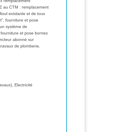
aux remplacement
 IRVE au CTM : remplacement
oul existante et de tous
t", fourniture et pose
d'un système de
, fourniture et pose bornes
joncteur abonné sur
 travaux de plomberie,
vaux), Electricité