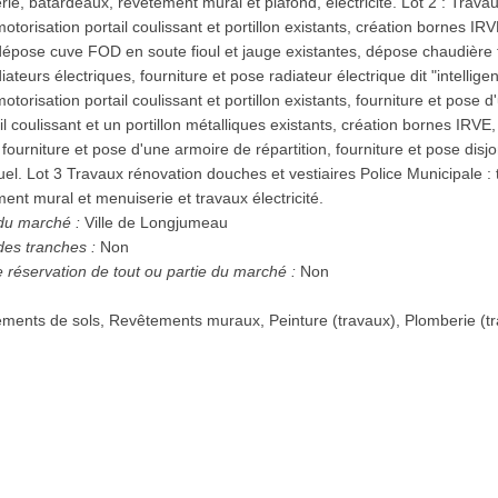
ie, batardeaux, revêtement mural et plafond, électricité. Lot 2 : Trav
otorisation portail coulissant et portillon existants, création bornes
épose cuve FOD en soute fioul et jauge existantes, dépose chaudière fi
ateurs électriques, fourniture et pose radiateur électrique dit "intelligen
torisation portail coulissant et portillon existants, fourniture et pose 
l coulissant et un portillon métalliques existants, création bornes IRVE
fourniture et pose d'une armoire de répartition, fourniture et pose dis
el. Lot 3 Travaux rénovation douches et vestiaires Police Municipale :
ent mural et menuiserie et travaux électricité.
 du marché :
Ville de Longjumeau
des tranches :
Non
e réservation de tout ou partie du marché :
Non
ements de sols, Revêtements muraux, Peinture (travaux), Plomberie (tra