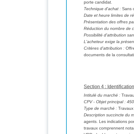
porte candidat.
Technique d'achat :
Sans o
Date et heure limites de ré
Présentation des offres pa
Réduction du nombre de c
L'acheteur exige la présen
Critères d'attribution :
Offr
documents de la consultat
Section 4 : Identificati
Intitulé du marché :
Travaux
CPV
- Objet principal : 4
Type de marché :
Travaux
Description succincte du 
agents. Les indications po
travaux comprennent notamment : Lot 1 : Travaux rénovation salle des agents CTM : rev