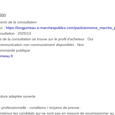
tion
ts de la consultation :
ur :
https://longjumeau.e-marchespublics.com/pack/annonce_marche_
nsultation :
2025/13
 de la consultation se trouve sur le profil d'acheteur :
Oui
 communication non communément disponibles :
Non
 commande publique
umeau.fr
dure adaptée ouverte
:
té professionnelle - conditions / moyens de preuve :
 retenus les candidats qui ne sont pas en mesure de soumissionner au 