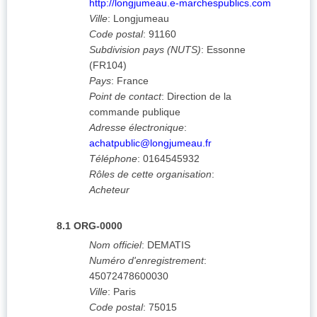
http://longjumeau.e-marchespublics.com
Ville
:
Longjumeau
Code postal
:
91160
Subdivision pays (NUTS)
:
Essonne
(
FR104
)
Pays
:
France
Point de contact
:
Direction de la
commande publique
Adresse électronique
:
achatpublic@longjumeau.fr
Téléphone
:
0164545932
Rôles de cette organisation
:
Acheteur
8.1
ORG-0000
Nom officiel
:
DEMATIS
Numéro d'enregistrement
:
45072478600030
Ville
:
Paris
Code postal
:
75015