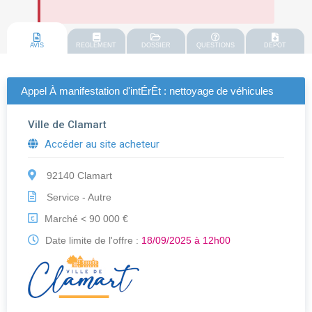
AVIS
REGLEMENT
DOSSIER
QUESTIONS
DEPOT
Appel À manifestation d'intÉrÊt : nettoyage de véhicules
Ville de Clamart
Accéder au site acheteur
92140 Clamart
Service - Autre
Marché < 90 000 €
€
Date limite de l'offre :
18/09/2025 à 12h00