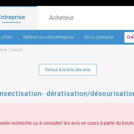
Entreprise
Acheteur
 offres
Référencez votre entreprise
Nous contacter
Cré
-
eine
clamart
Retour à la liste des avis
insectisation- dératisation/désourisatio
elle recherche ou à consulter les avis en cours à partir du bouton