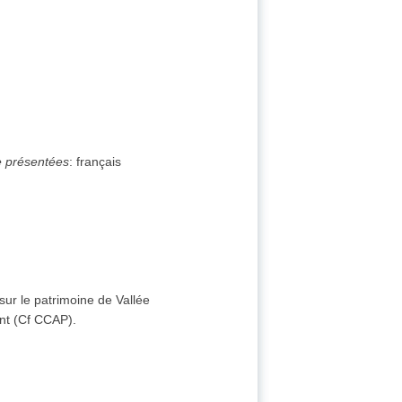
e présentées
:
français
ur le patrimoine de Vallée
ent (Cf CCAP).