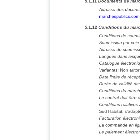
5.1.11
Documents de mar
Adresse des docume
marchespublics.co
5.1.12
Conditions du marc
Conditions de soumi
Soumission par voie
Adresse de soumiss
Langues dans lesque
Catalogue électroni
Variantes
:
Non autor
Date limite de récept
Durée de validité des
Conditions du marc
Le contrat doit êtr
Conditions relatives 
Sud Habitat, s'adapt
Facturation électron
La commande en lign
Le paiement électron