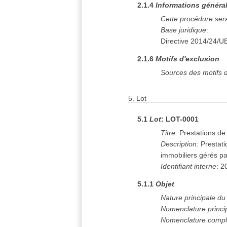
2.1.4
Informations généra
Cette procédure ser
Base juridique
:
Directive 2014/24/U
2.1.6
Motifs d'exclusion
Sources des motifs d
5.
Lot
5.1
Lot
:
LOT-0001
Titre
:
Prestations de
Description
:
Prestati
immobiliers gérés par
Identifiant interne
:
2
5.1.1
Objet
Nature principale d
Nomenclature princi
Nomenclature compl