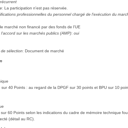
 récurrent
ée
:
La participation n'est pas réservée.
ifications professionnelles du personnel chargé de l'exécution du mar
e
 de marché non financé par des fonds de l'UE
 l'accord sur les marchés publics (AMP)
:
oui
n
 de sélection
:
Document de marché
on
mique
 sur 40 Points : au regard de la DPGF sur 30 points et BPU sur 10 poin
que
 sur 60 Points selon les indications du cadre de mémoire technique fou
ecté (détail au RC).