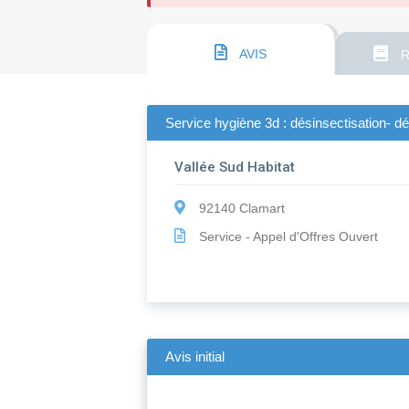
AVIS
R
Service hygiène 3d : désinsectisation- dé
Vallée Sud Habitat
92140 Clamart
Service - Appel d'Offres Ouvert
Avis initial