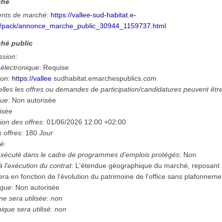
ché
nts de marché
:
https://vallee-sud-habitat.e-
m/pack/annonce_marche_public_30944_1159737.html
hé public
ssion
:
 électronique
:
Requise
ion
:
https://vallee
­sud­habitat.e­marchespublics.com
lles les offres ou demandes de participation/candidatures peuvent êtr
que
:
Non autorisée
isée
ion des offres
:
01/06/2026
12:00 +02:00
 offres
:
180
Jour
hé
:
e exécuté dans le cadre de programmes d'emplois protégés
:
Non
à l'exécution du contrat
:
L'étendue géographique du marché, reposant s
era en fonction de l'évolution du patrimoine de l'office sans plafonnem
ique
:
Non autorisée
e sera utilisée
:
non
ique sera utilisé
:
non