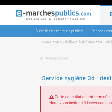
Surveillez les marchés publics
Déposez vos
-
-
-
Accueil
Appels d'offres
Île-de-France
Hauts-de-S
Avis précédent
Service hygiène 3d : dés
Cette consultation est terminée.
Nous vous invitons à lancer une nouv