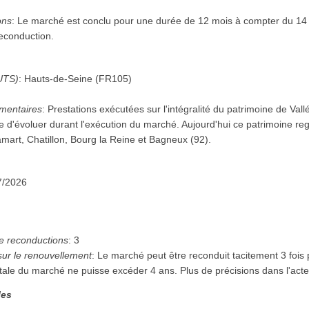
ons
:
Le marché est conclu pour une durée de 12 mois à compter du 14 jui
reconduction.
UTS)
:
Hauts-de-Seine
(
FR105
)
mentaires
:
Prestations exécutées sur l'intégralité du patrimoine de Vall
ble d'évoluer durant l'exécution du marché. Aujourd'hui ce patrimoine r
lamart, Chatillon, Bourg la Reine et Bagneux (92).
7/2026
 reconductions
:
3
sur le renouvellement
:
Le marché peut être reconduit tacitement 3 fois
tale du marché ne puisse excéder 4 ans. Plus de précisions dans l'ac
les