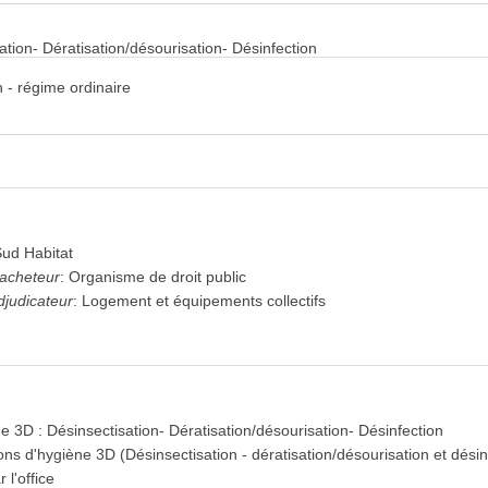
tion- Dératisation/désourisation- Désinfection
 - régime ordinaire
Sud Habitat
'acheteur
:
Organisme de droit public
djudicateur
:
Logement et équipements collectifs
e 3D : Désinsectisation- Dératisation/désourisation- Désinfection
ons d'hygiène 3D (Désinsectisation - dératisation/désourisation et désin
 l'office