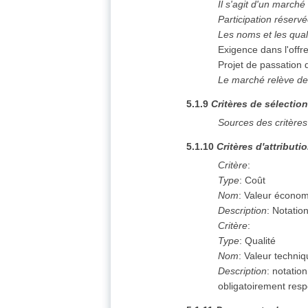
Il s'agit d'un marché
Participation réserv
Les noms et les qual
Exigence dans l'offr
Projet de passation
Le marché relève de
5.1.9
Critères de sélectio
Sources des critères
5.1.10
Critères d'attributi
Critère
:
Type
:
Coût
Nom
:
Valeur écono
Description
:
Notation
Critère
:
Type
:
Qualité
Nom
:
Valeur techni
Description
:
notation
obligatoirement resp