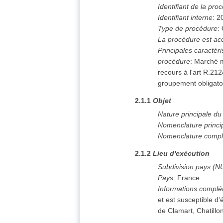
Identifiant de la pro
Identifiant interne
:
2
Type de procédure
:
La procédure est ac
Principales caractéri
procédure
:
Marché mi
recours à l'art R.2124
groupement obligatoi
2.1.1
Objet
Nature principale d
Nomenclature princi
Nomenclature compl
2.1.2
Lieu d'exécution
Subdivision pays (N
Pays
:
France
Informations complé
et est susceptible d'
de Clamart, Chatillo