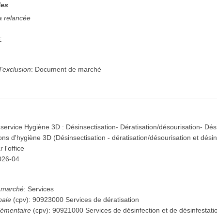
les
a relancée
E
'exclusion
:
Document de marché
 service Hygiène 3D : Désinsectisation- Dératisation/désourisation- Dés
ons d'hygiène 3D (Désinsectisation - dératisation/désourisation et désin
 l'office
026-04
u marché
:
Services
pale
(
cpv
):
90923000
Services de dératisation
émentaire
(
cpv
):
90921000
Services de désinfection et de désinfestati