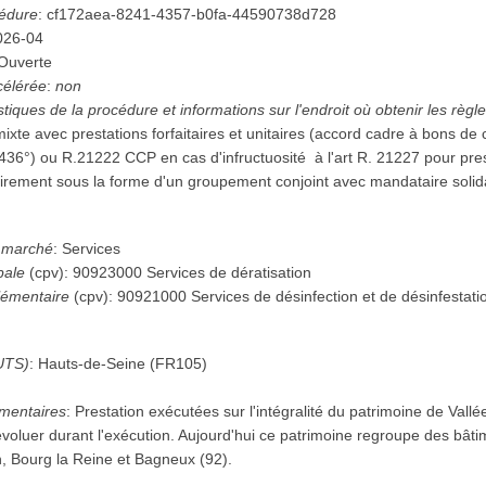
cédure
:
cf172aea-8241-4357-b0fa-44590738d728
026-04
Ouverte
célérée
:
non
stiques de la procédure et informations sur l'endroit où obtenir les règl
xte avec prestations forfaitaires et unitaires (accord cadre à bons de
­3­6°) ou R.2122­2 CCP en cas d'infructuosité ­ à l'art R. 2122­7 pour prest
rement sous la forme d'un groupement conjoint avec mandataire solidai
u marché
:
Services
pale
(
cpv
):
90923000
Services de dératisation
émentaire
(
cpv
):
90921000
Services de désinfection et de désinfestati
UTS)
:
Hauts-de-Seine
(
FR105
)
mentaires
:
Prestation exécutées sur l'intégralité du patrimoine de Vallé
évoluer durant l'exécution. Aujourd'hui ce patrimoine regroupe des bâtim
n, Bourg la Reine et Bagneux (92).