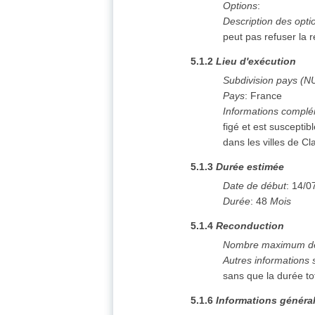
Options
:
Description des opti
peut pas refuser la 
5.1.2
Lieu d'exécution
Subdivision pays (N
Pays
:
France
Informations complé
figé et est suscepti
dans les villes de C
5.1.3
Durée estimée
Date de début
:
14/0
Durée
:
48
Mois
5.1.4
Reconduction
Nombre maximum de
Autres informations 
sans que la durée to
5.1.6
Informations généra