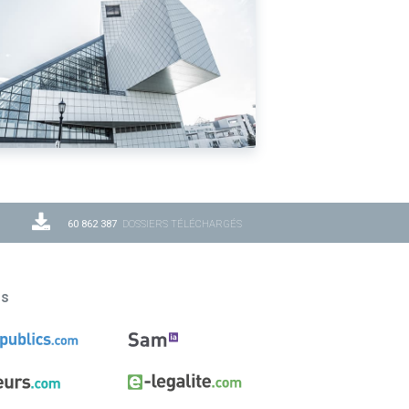
60 862 387
DOSSIERS TÉLÉCHARGÉS
ns