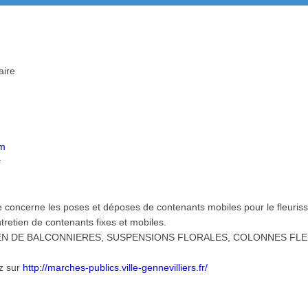
aire
om
r
e concerne les poses et déposes de contenants mobiles pour le fleurisse
ntretien de contenants fixes et mobiles.
TIEN DE BALCONNIERES, SUSPENSIONS FLORALES, COLONNES FLE
ez sur
http://marches-publics.ville-gennevilliers.fr/