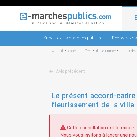
Surveillez les marchés publics
Déposez vos
-
-
-
Accueil
Appels d'offres
Île-de-France
Hauts-de-S
Avis précédent
Le présent accord-cadre
fleurissement de la ville
contenants fixes et mobi
Cette consultation est terminée.
Nous vous invitons à lancer une nouv