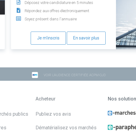
Déposez votre candidature en 5 minutes
Répondez aux offres électroniquement
Soyez présent dans l'annuaire
Je m'inscris
En savoir plus
VOIR L'AUDIENCE CERTIFIÉE ACPM-OJD
Acheteur
Nos solutio
archés publics
Publiez vos avis
res
Dématérialisez vos marchés