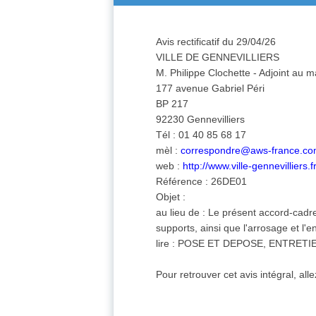
Avis rectificatif du 29/04/26
VILLE DE GENNEVILLIERS
M. Philippe Clochette - Adjoint au m
177 avenue Gabriel Péri
BP 217
92230 Gennevilliers
Tél : 01 40 85 68 17
mèl :
correspondre@aws-france.c
web :
http://www.ville-gennevilliers.f
Référence : 26DE01
Objet :
au lieu de : Le présent accord-cadr
supports, ainsi que l'arrosage et l'e
lire : POSE ET DEPOSE, ENTRE
Pour retrouver cet avis intégral, all