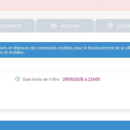
EGLEMENT
DOSSIER
QUEST
es et déposes de contenants mobiles pour le fleurissement de la ville
es et mobiles.
Date limite de l'offre :
28/05/2026 à 12h00