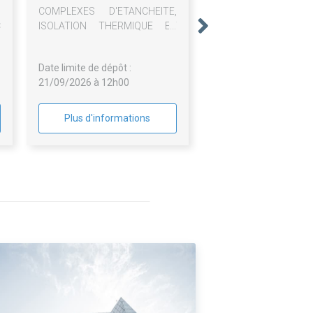
S
COMPLEXES D'ETANCHEITE,
C
ISOLATION THERMIQUE ET
SECURISATION DES
TOITURES-TERRASSES
Date limite de dépôt :
INACCESSIBLES
21/09/2026 à 12h00
Plus d'informations