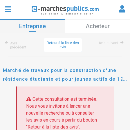
Entreprise
Acheteur
Retour à la liste des
Avis suivant
Avis
avis
précédent
Marché de travaux pour la construction d'une
résidence étudiante et pour jeunes actifs de 121
studios sur deux niveaux de parking en
infrastructure - site du lycée albert camus -
Cette consultation est terminée.
bois-colombes
Nous vous invitons à lancer une
nouvelle recherche ou à consulter
les avis en cours à partir du bouton
"Retour à la liste des avis".