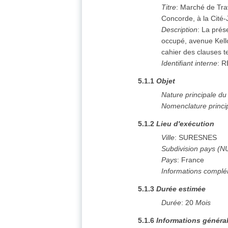
Titre
:
Marché de Trav
Concorde, à la Cité
Description
:
La prése
occupé, avenue Kello
cahier des clauses t
Identifiant interne
:
R
5.1.1
Objet
Nature principale d
Nomenclature princi
5.1.2
Lieu d'exécution
Ville
:
SURESNES
Subdivision pays (N
Pays
:
France
Informations complé
5.1.3
Durée estimée
Durée
:
20
Mois
5.1.6
Informations généra