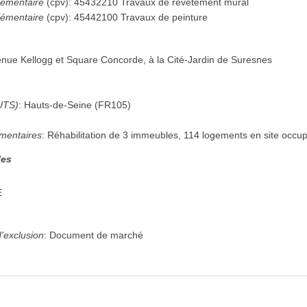
émentaire
(
cpv
):
45432210
Travaux de revêtement mural
émentaire
(
cpv
):
45442100
Travaux de peinture
nue Kellogg et Square Concorde, à la Cité-Jardin de Suresnes
UTS)
:
Hauts-de-Seine
(
FR105
)
mentaires
:
Réhabilitation de 3 immeubles, 114 logements en site occu
les
E
'exclusion
:
Document de marché