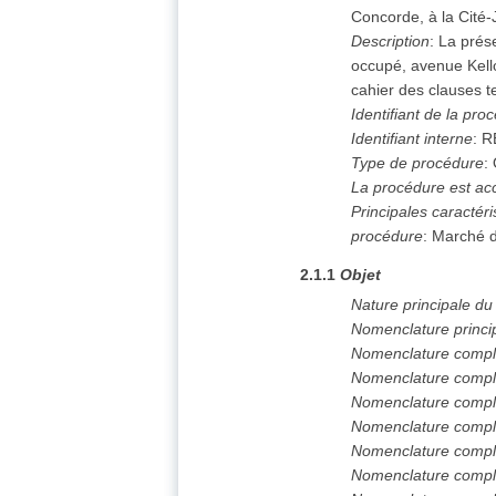
Concorde, à la Cité
Description
:
La prése
occupé, avenue Kello
cahier des clauses t
Identifiant de la pro
Identifiant interne
:
R
Type de procédure
:
La procédure est ac
Principales caractéri
procédure
:
Marché d
2.1.1
Objet
Nature principale d
Nomenclature princi
Nomenclature compl
Nomenclature compl
Nomenclature compl
Nomenclature compl
Nomenclature compl
Nomenclature compl