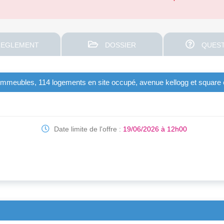
EGLEMENT
DOSSIER
QUEST
 immeubles, 114 logements en site occupé, avenue kellogg et square c
Date limite de l'offre :
19/06/2026 à 12h00