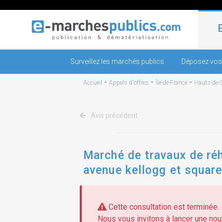
Surveillez les marchés publics
Déposez vos
-
-
-
Accueil
Appels d'offres
Île-de-France
Hauts-de-S
Avis précédent
Marché de travaux de réh
avenue kellogg et square
Cette consultation est terminée.
Nous vous invitons à lancer une nouv