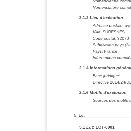
Nomenclature compl
Nomenclature compl
2.1.2
Lieu d'exécution
Adresse postale
:
ave
Ville
:
SURESNES
Code postal
:
92073
Subdivision pays (N
Pays
:
France
Informations complé
2.1.4
Informations généra
Base juridique
:
Directive 2014/24/U
2.1.6
Motifs d'exclusion
Sources des motifs d
5.
Lot
5.1
Lot
:
LOT-0001