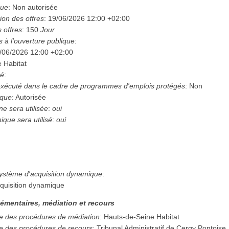
que
:
Non autorisée
ion des offres
:
19/06/2026
12:00 +02:00
 offres
:
150
Jour
s à l'ouverture publique
:
/06/2026
12:00 +02:00
 Habitat
hé
:
e exécuté dans le cadre de programmes d'emplois protégés
:
Non
ique
:
Autorisée
e sera utilisée
:
oui
ique sera utilisé
:
oui
système d'acquisition dynamique
:
quisition dynamique
émentaires, médiation et recours
e des procédures de médiation
:
Hauts-de-Seine Habitat
e des procédures de recours
:
Tribunal Administratif de Cergy Pontoise