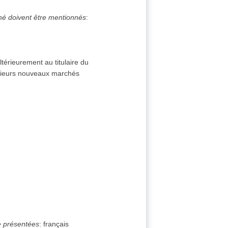
ché doivent être mentionnés
:
ltérieurement au titulaire du
usieurs nouveaux marchés
e présentées
:
français