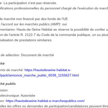
ée
:
La participation n'est pas réservée.
ifications professionnelles du personnel chargé de l'exécution du mar
e
 de marché non financé par des fonds de l'UE
 l'accord sur les marchés publics (AMP)
:
oui
mentaires
:
Hauts-de-Seine Habitat se réserve la possibilité de confier u
ion de l'article R. 2122-7 du Code de la commande publique, un ou pl
éalisation de prestations similaires.
n
 de sélection
:
Document de marché
ché
nts de marché
:
https://hautsdeseine-habitat.e-
m/pack/annonce_marche_public_6038_1155627.html
hé public
ssion
:
 électronique
:
Autorisée
ion
:
https://hautsdeseine-habitat.e-marchespublics.com/
lles les offres ou demandes de participation/candidatures peuvent êtr