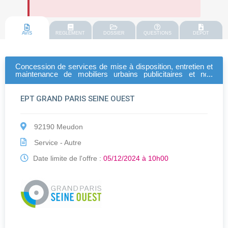
AVIS
REGLEMENT
DOSSIER
QUESTIONS
DEPOT
Concession de services de mise à disposition, entretien et
maintenance de mobiliers urbains publicitaires et non
publicitaires, sur le territoire des communes de boulogne-
billancourt et sèvres
EPT GRAND PARIS SEINE OUEST
92190 Meudon
Service - Autre
Date limite de l'offre :
05/12/2024 à 10h00