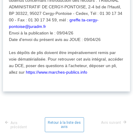
obtenus concernant l'introduction des recours : TRIBUNAL
ADMINISTRATIF DE CERGY-PONTOISE, 2-4 bd de l'Hautil,
BP 30322, 95027 Cergy-Pontoise - Cedex, Tél : 01 30 17 34
00 - Fax : 01 30 17 34 59, mèl :
greffe.ta-cergy-
pontoise@juradm.fr
Envoi à la publication le : 09/04/26
Date d'envoi du présent avis au JOUE : 09/04/26
Les dépôts de plis doivent être impérativement remis par
voie dématérialisée. Pour retrouver cet avis intégral, accéder
au DCE, poser des questions à l'acheteur, déposer un pli,
allez sur
https://www.marches-publics.info
Retour à la liste des
Avis suivant
Avis
avis
précédent