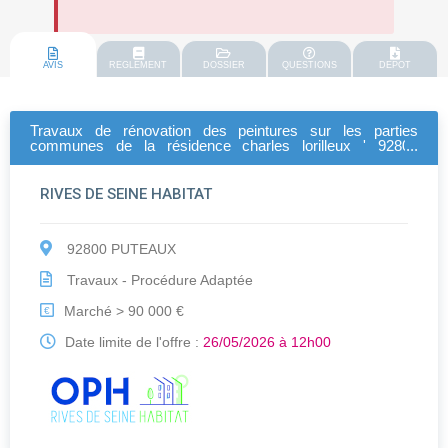
AVIS
REGLEMENT
DOSSIER
QUESTIONS
DEPOT
Travaux de rénovation des peintures sur les parties
communes de la résidence charles lorilleux ' 92800
puteaux - bâtiments ab-ac-ad-ae-x-y-z
RIVES DE SEINE HABITAT
92800 PUTEAUX
Travaux - Procédure Adaptée
Marché > 90 000 €
€
Date limite de l'offre :
26/05/2026 à 12h00