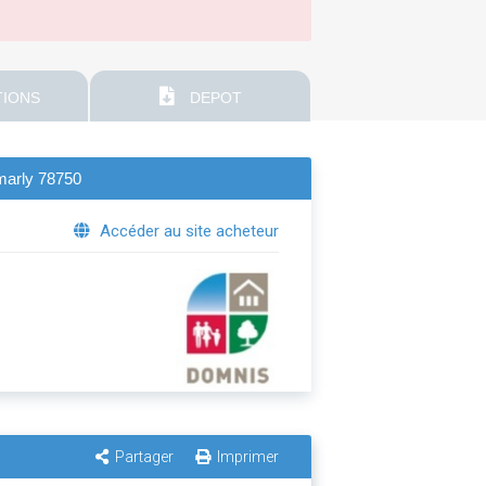
IONS
DEPOT
marly 78750
Accéder au site acheteur
Partager
Imprimer