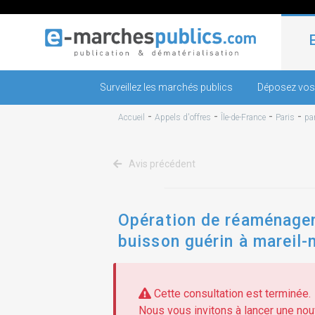
Surveillez les marchés publics
Déposez vos
-
-
-
-
Accueil
Appels d'offres
Île-de-France
Paris
pa
Avis précédent
Opération de réaménagem
buisson guérin à mareil
Cette consultation est terminée.
Nous vous invitons à lancer une nouv