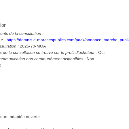
tion
ts de la consultation :
ur :
https://domnis.e-marchespublics.com/pack/annonce_marche_publ
nsultation :
2025-79-MOA
 de la consultation se trouve sur le profil d'acheteur :
Oui
 communication non communément disponibles :
Non
rd
r
dure adaptée ouverte
: