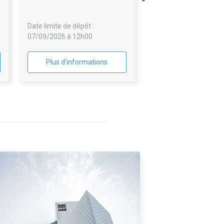
urbanistique et financière)
d'une réhabilitation des
Date limite de dépôt :
cuisines
07/09/2026 à 12h00
Plus d'informations