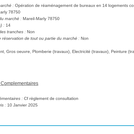
marché :
Opération de réaménagement de bureaux en 14 logements coll
Marly 78750
 du marché :
Mareil-Marly 78750
) :
14
des tranches :
Non
e réservation de tout ou partie du marché :
Non
nt, Gros oeuvre, Plomberie (travaux), Electricité (travaux), Peinture (tr
ns Complementaires
émentaires :
Cf règlement de consultation
is :
10 Janvier 2025