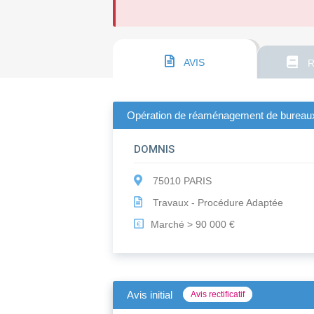
AVIS
R
Opération de réaménagement de bureaux 
DOMNIS
75010 PARIS
Travaux - Procédure Adaptée
Marché > 90 000 €
€
Avis initial
Avis rectificatif