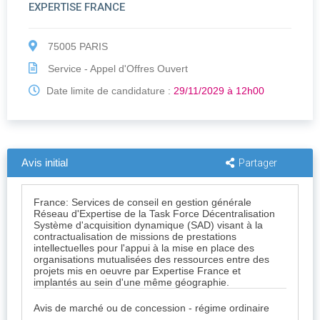
au sein d'une même géographie.
mutualisées des ressources entre des projets mis en
EXPERTISE FRANCE
oeuvre par expertise france et implantés au sein d'une
même géographie.
75005 PARIS
Service - Appel d'Offres Ouvert
Date limite de candidature :
29/11/2029 à 12h00
Avis initial
Partager
France: Services de conseil en gestion générale
Réseau d'Expertise de la Task Force Décentralisation
Système d'acquisition dynamique (SAD) visant à la
contractualisation de missions de prestations
intellectuelles pour l'appui à la mise en place des
organisations mutualisées des ressources entre des
projets mis en oeuvre par Expertise France et
implantés au sein d'une même géographie.
Avis de marché ou de concession - régime ordinaire