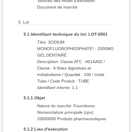
Sources des motifs d'exclusion
:
Document de marché
5.
Lot
5.1
Identifiant technique du lot
:
LOT-0001
Titre
:
SODIUM
MONOFLUOROPHOSPHATE* - 2000MG
GEL DENTAIRE
Description
:
Classe ATC : A01AA02 /
Classe : A Voies digestives et
métabolisme / Quantité : 100 / Unité :
Tube / Code Produit : TUBE
Identifiant interne
:
1.1
5.1.1
Objet
Nature du marché
:
Fournitures
Nomenclature principale
(
cpv
):
33600000
Produits pharmaceutiques
5.1.2
Lieu d'exécution