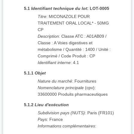
5.1
Identifiant technique du lot
:
LOT-0005
Titre
:
MICONAZOLE POUR
TRAITEMENT ORAL LOCAL* - 50MG
CP
Description
:
Classe ATC : A01AB09 /
Classe : A Voies digestives et
métabolisme / Quantité : 1400 / Unité :
Comprimé / Code Produit : CP
Identifiant interne
:
4.1
5.1.1
Objet
Nature du marché
:
Fournitures
Nomenclature principale
(
cpv
):
33600000
Produits pharmaceutiques
5.1.2
Lieu d'exécution
Subdivision pays (NUTS)
:
Paris
(
FR101
)
Pays
:
France
Informations complémentaires
: