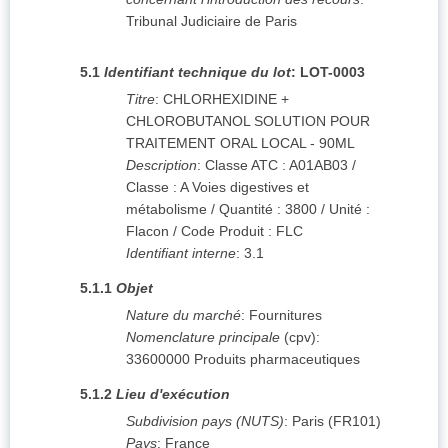
Tribunal Judiciaire de Paris
5.1
Identifiant technique du lot
:
LOT-0003
Titre
:
CHLORHEXIDINE +
CHLOROBUTANOL SOLUTION POUR
TRAITEMENT ORAL LOCAL - 90ML
Description
:
Classe ATC : A01AB03 /
Classe : A Voies digestives et
métabolisme / Quantité : 3800 / Unité :
Flacon / Code Produit : FLC
Identifiant interne
:
3.1
5.1.1
Objet
Nature du marché
:
Fournitures
Nomenclature principale
(
cpv
):
33600000
Produits pharmaceutiques
5.1.2
Lieu d'exécution
Subdivision pays (NUTS)
:
Paris
(
FR101
)
Pays
:
France