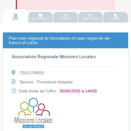
AVIS
REGLEMENT
DOSSIER
QUESTIONS
DEPOT
Plan inter-régional de formations ml paio région ile-de-
france et corse
Association Regionale Missions Locales
75013 PARIS
Service - Procédure Adaptée
Date limite de l'offre :
30/06/2026 à 14h00