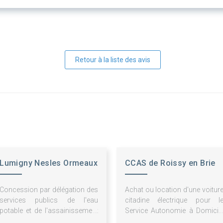
Retour à la liste des avis
Lumigny Nesles Ormeaux
CCAS de Roissy en Brie
Concession par délégation des
Achat ou location d'une voitur
services publics de l'eau
citadine électrique pour l
potable et de l'assainissement
Service Autonomie à Domicil
collectif sur le territoire de la
(SAD)