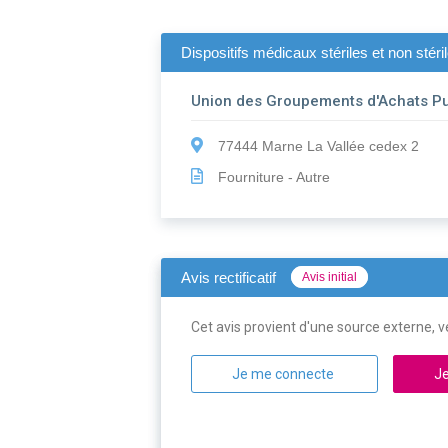
Dispositifs médicaux stériles et non sté
Union des Groupements d'Achats Pu
77444 Marne La Vallée cedex 2
Fourniture - Autre
Avis rectificatif
Avis initial
Cet avis provient d'une source externe, ve
Je me connecte
Je