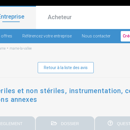
Entreprise
Acheteur
 offres
Référencez votre entreprise
Nous contacter
Cré
-
arne
marne-la-vallee
Retour à la liste des avis
riles et non stériles, instrumentation
ons annexes
EGLEMENT
DOSSIER
QUEST