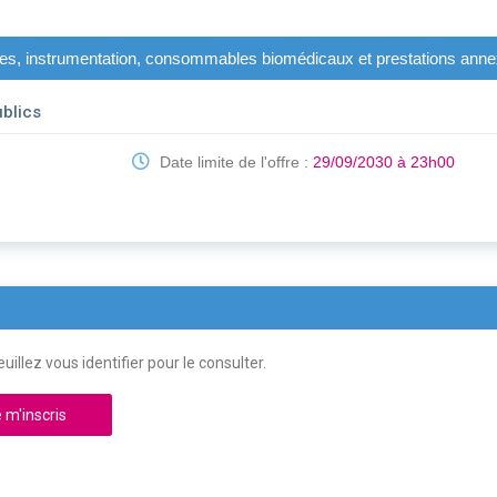
riles, instrumentation, consommables biomédicaux et prestations ann
blics
Date limite de l'offre :
29/09/2030 à 23h00
uillez vous identifier pour le consulter.
 m'inscris