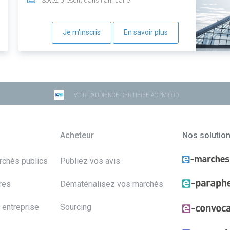
Soyez présent dans l'annuaire
Je m'inscris
En savoir plus
VOIR L'AUDIENCE CERTIFIÉE ACPM-OJD
Acheteur
Nos solutio
archés publics
Publiez vos avis
res
Dématérialisez vos marchés
 entreprise
Sourcing