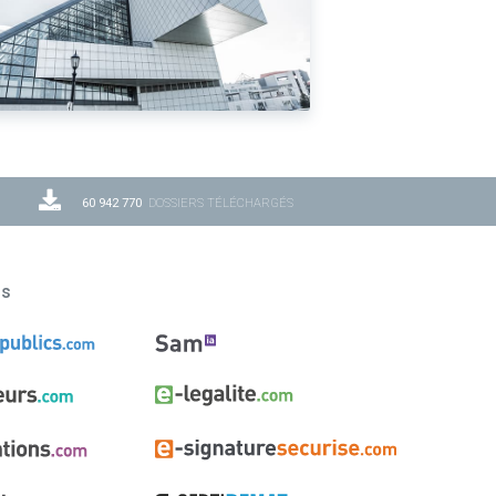
60 942 770
DOSSIERS TÉLÉCHARGÉS
ns