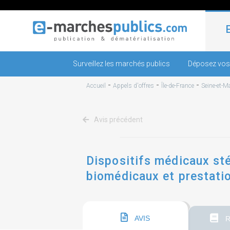
Surveillez les marchés publics
Déposez vos
-
-
-
Accueil
Appels d'offres
Île-de-France
Seine-et-M
Avis précédent
Dispositifs médicaux sté
biomédicaux et prestati
AVIS
R