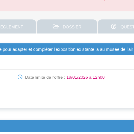
EGLEMENT
DOSSIER
QUEST
our adapter et compléter l'exposition existante ia au musée de l'air
Date limite de l'offre :
19/01/2026 à 12h00