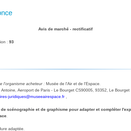
once
Avis de marché - rectificatif
ion :
93
de l'organisme acheteur :
Musée de l'Air et de l'Espace.
urget Cedex, FRANCE, tél. : 01-
aires-juridiques@museeairespace.fr
,
 de scénographie et de graphisme pour adapter et compléter l'exp
pace
.
dure adaptée.