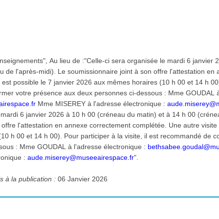
:
:
 le mardi 6 janvier 2026 à 10 h 00 (créneau du
u de l'après-midi). Le soumissionnaire joint à son offre l'attestation e
 est possible le 7 janvier 2026 aux mêmes horaires (10 h 00 et 14 h 00). 
irmer votre présence aux deux personnes ci-dessous : Mme GOUDAL à l
irespace.fr
Mme MISEREY à l'adresse électronique :
aude.miserey@m
e mardi 6 janvier 2026 à 10 h 00 (créneau du matin) et à 14 h 00 (créne
 offre l'attestation en annexe correctement complétée. Une autre visite e
0 h 00 et 14 h 00). Pour participer à la visite, il est recommandé de 
sous : Mme GOUDAL à l'adresse électronique :
bethsabee.goudal@mus
ronique :
aude.miserey@museeairespace.fr
".
 à la publication :
06 Janvier 2026