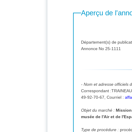
Aperçu de l'ann
Département(s) de publicat
Annonce No 25-1111
- Nom et adresse officiels 
Correspondant :TRAINEAU Antoine, Aeroport de Paris - Le Bourget CS90005, 93352, Le Bo
49-92-70-67,
Courriel :
aff
Objet du marché :
Mission
musée de l'Air et de l'Es
Type de procédure :
procé