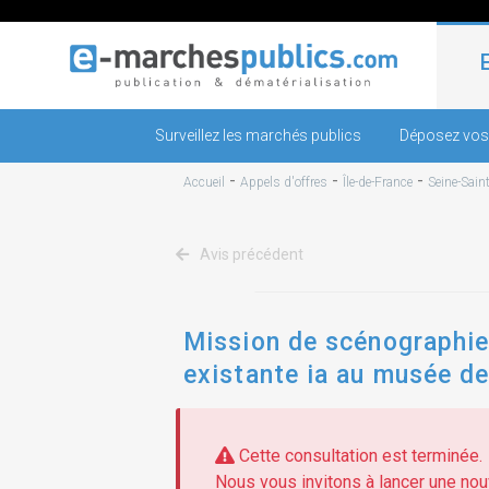
Surveillez les marchés publics
Déposez vos
-
-
-
Accueil
Appels d'offres
Île-de-France
Seine-Sain
Avis précédent
Mission de scénographie 
existante ia au musée de 
Cette consultation est terminée.
Nous vous invitons à lancer une nouv