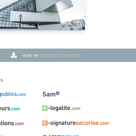
60 862 387
DOSSIERS TÉLÉCHARGÉS
ns