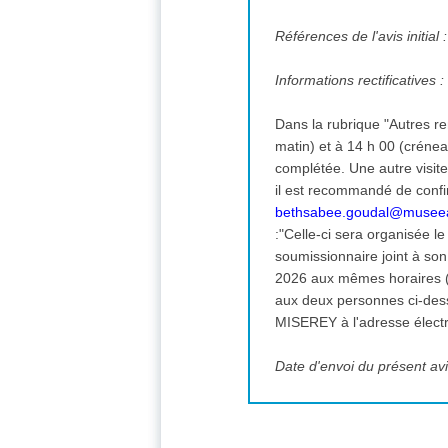
Références de l'avis initial 
Informations rectificatives 
Dans la rubrique "Autres renseignements", Au lieu de :"Celle-ci sera organisée
matin) et à 14 h 00 (crénea
complétée. Une autre visite
il est recommandé de conf
bethsabee.goudal@museea
:"Celle-ci sera organisée l
soumissionnaire joint à son
2026 aux mêmes horaires (1
aux deux personnes ci-des
MISEREY à l'adresse élect
Date d'envoi du présent avis