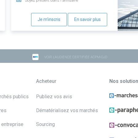
Soyez présent dans l'annuaire
Je m'inscris
En savoir plus
VOIR L'AUDIENCE CERTIFIÉE ACPM-OJD
Acheteur
Nos solutio
archés publics
Publiez vos avis
res
Dématérialisez vos marchés
 entreprise
Sourcing