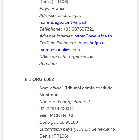
Denis
(
FR106
)
Pays
:
France
Adresse électronique
:
laurent.agboton@afpa.fr
Téléphone
:
+33 687607321
Adresse internet
:
https://www.afpa.fr/
Profil de l'acheteur
:
https://afpa.e-
marchespublics.com
Rôles de cette organisation
:
Acheteur
8.1
ORG-0002
Nom officiel
:
Tribunal administratif de
Montreuil
Numéro d'enregistrement
:
82422814200017
Ville
:
MONTREUIL
Code postal
:
93100
Subdivision pays (NUTS)
:
Seine-Saint-
Denis
(
FR106
)