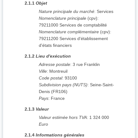
2.1.1
Objet
Nature principale du marché
:
Services
Nomenclature principale
(
cpv
):
79211000
Services de comptabilité
Nomenclature complémentaire
(
cpv
):
79211200
Services d'établissement
d'états financiers
2.1.2
Lieu d'exécution
Adresse postale
:
3 rue Franklin
Ville
:
Montreuil
Code postal
:
93100
Subdivision pays (NUTS)
:
Seine-Saint-
Denis
(
FR106
)
Pays
:
France
2.1.3
Valeur
Valeur estimée hors TVA
:
1 324 000
Euro
2.1.4
Informations générales