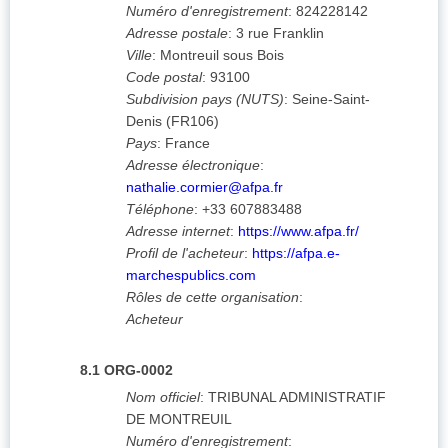
Numéro d'enregistrement
:
824228142
Adresse postale
:
3 rue Franklin
Ville
:
Montreuil sous Bois
Code postal
:
93100
Subdivision pays (NUTS)
:
Seine-Saint-
Denis
(
FR106
)
Pays
:
France
Adresse électronique
:
nathalie.cormier@afpa.fr
Téléphone
:
+33 607883488
Adresse internet
:
https://www.afpa.fr/
Profil de l'acheteur
:
https://afpa.e-
marchespublics.com
Rôles de cette organisation
:
Acheteur
8.1
ORG-0002
Nom officiel
:
TRIBUNAL ADMINISTRATIF
DE MONTREUIL
Numéro d'enregistrement
: