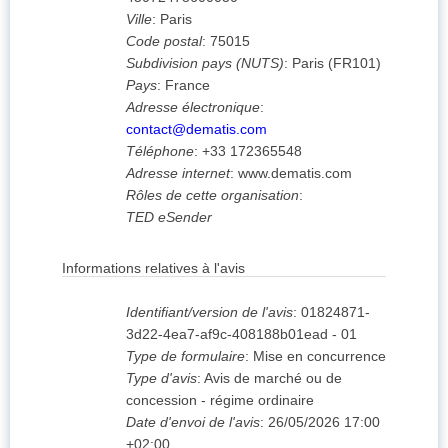
Ville
:
Paris
Code postal
:
75015
Subdivision pays (NUTS)
:
Paris
(
FR101
)
Pays
:
France
Adresse électronique
:
contact@dematis.com
Téléphone
:
+33 172365548
Adresse internet
:
www.dematis.com
Rôles de cette organisation
:
TED eSender
Informations relatives à l'avis
Identifiant/version de l'avis
:
01824871-
3d22-4ea7-af9c-408188b01ead
-
01
Type de formulaire
:
Mise en concurrence
Type d'avis
:
Avis de marché ou de
concession - régime ordinaire
Date d'envoi de l'avis
:
26/05/2026
17:00
+02:00