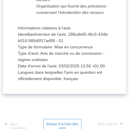
Organisation qui fournit des précisions
concernant l'introduction des recours
Informations relatives à l'avis
Identifiant/version de l'avis
:
288cdb45-46c5-434b-
b010-585d0f17ad08
-
01
Type de formulaire
:
Mise en concurrence
Type d'avis
:
Avis de marché ou de concession -
régime ordinaire
Date d'envoi de l'avis
:
03/02/2025
13:50 +01:00
Langues dans lesquelles l'avis en question est
officiellement disponible
:
français
Retour à la liste des
Avis suivant
Avis
avis
précédent