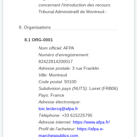
concernant l'introduction des recours
:
Tribunal Administratif de Montreuil
-
8.
Organisations
8.1
ORG-0001
Nom officiel
:
AFPA
Numéro d'enregistrement
:
82422814200017
Adresse postale
:
3 rue Franklin
Ville
:
Montreuil
Code postal
:
93100
Subdivision pays (NUTS)
:
Loiret
(
FRB06
)
Pays
:
France
Adresse électronique
:
loic.leclercq@afpa.fr
Téléphone
:
+33 615225795
Adresse internet
:
https://www.afpa.fr/
Profil de l'acheteur
:
https://afpa.e-
marchespublics.com