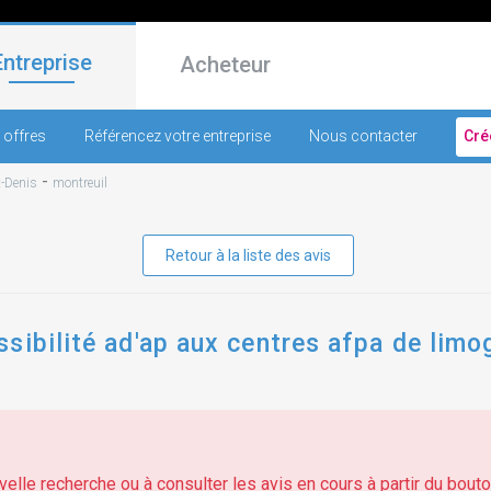
Entreprise
Acheteur
 offres
Référencez votre entreprise
Nous contacter
Cré
-
t-Denis
montreuil
Retour à la liste des avis
sibilité ad'ap aux centres afpa de limo
elle recherche ou à consulter les avis en cours à partir du bouton