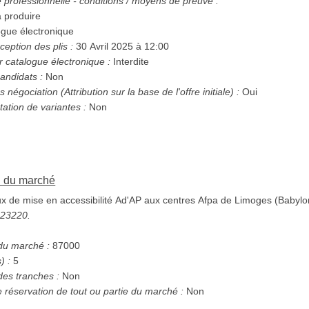
té professionnelle - conditions / moyens de preuve :
à produire
gue électronique
ception des plis :
30 Avril 2025 à 12:00
r catalogue électronique :
Interdite
andidats :
Non
Possibilité d'attribution sans négociation (Attribution sur la base de l'offre initiale) :
Oui
tation de variantes :
Non
on du marché
x de mise en accessibilité Ad'AP aux centres Afpa de Limoges (Babyl
5223220.
 du marché :
87000
) :
5
des tranches :
Non
e réservation de tout ou partie du marché :
Non