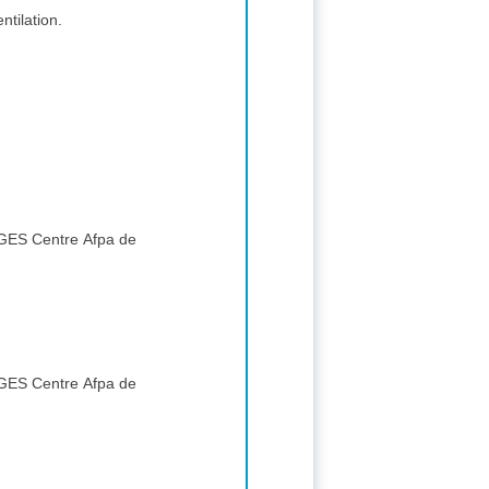
ntilation.
pa de
pa de