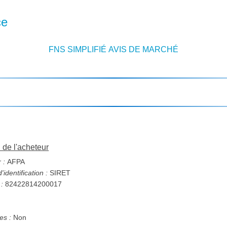
ce
FNS SIMPLIFIÉ AVIS DE MARCHÉ
n de l'acheteur
 :
AFPA
identification :
SIRET
 :
82422814200017
s :
Non