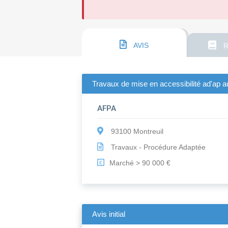
AVIS
R
Travaux de mise en accessibilité ad'ap 
AFPA
93100 Montreuil
Travaux - Procédure Adaptée
Marché > 90 000 €
€
Avis initial