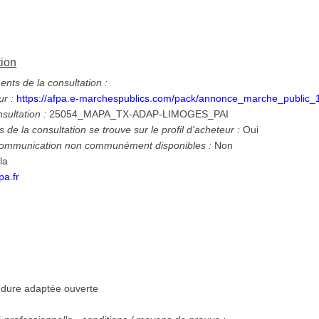
tion
ts de la consultation :
ur :
https://afpa.e-marchespublics.com/pack/annonce_marche_public
nsultation :
25054_MAPA_TX-ADAP-LIMOGES_PAI
 de la consultation se trouve sur le profil d'acheteur :
Oui
 communication non communément disponibles :
Non
la
pa.fr
dure adaptée ouverte
: