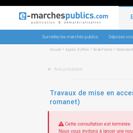
Surveillez les marchés publics
Déposez vos
-
-
-
Accueil
Appels d'offres
Île-de-France
Seine-Sain
Avis précédent
Travaux de mise en acces
romanet)
Cette consultation est terminée.
Nous vous invitons à lancer une nouv