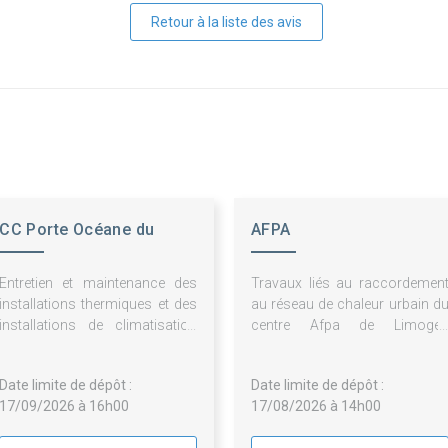
Retour à la liste des avis
CC Porte Océane du
AFPA
Limousin (POL)
Entretien et maintenance des
Travaux liés au raccordemen
installations thermiques et des
au réseau de chaleur urbain d
installations de climatisation
centre Afpa de Limoge
de divers bâtiments
Babylone
Date limite de dépôt :
Date limite de dépôt :
17/09/2026 à 16h00
17/08/2026 à 14h00