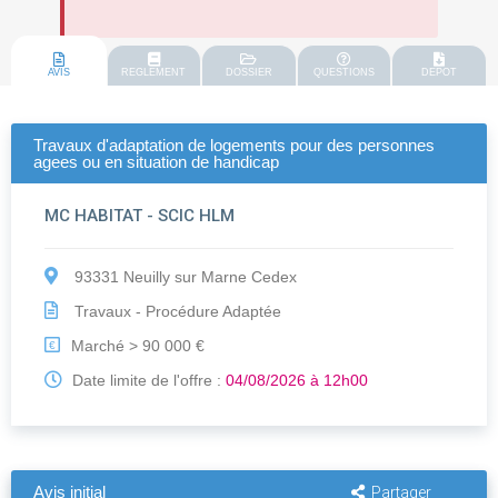
AVIS
REGLEMENT
DOSSIER
QUESTIONS
DEPOT
Travaux d'adaptation de logements pour des personnes
agees ou en situation de handicap
MC HABITAT - SCIC HLM
93331 Neuilly sur Marne Cedex
Travaux - Procédure Adaptée
Marché > 90 000 €
€
Date limite de l'offre :
04/08/2026 à 12h00
Avis initial
Partager