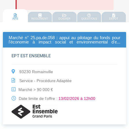
AVIS
REGLEMENT
DOSSIER
QUESTIONS
DEPOT
Marché n° 25.pa.de.058 : appui au pilotage du fonds pour
l'économie à impact social et environnemental d'est
ensemble
EPT EST ENSEMBLE
93230 Romainville
Service - Procédure Adaptée
Marché > 90 000 €
€
Date limite de l'offre :
13/02/2026 à 12h00