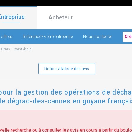
Entreprise
Acheteur
 offres
Référencez votre entreprise
Nous contacter
Cré
-
t-Denis
saint-denis
Retour à la liste des avis
pour la gestion des opérations de déch
de dégrad-des-cannes en guyane françai
elle recherche ou à consulter les avis en cours à partir du bouton