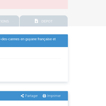
IONS
DEPOT
ad-des-cannes en guyane française et
Partager
Imprimer