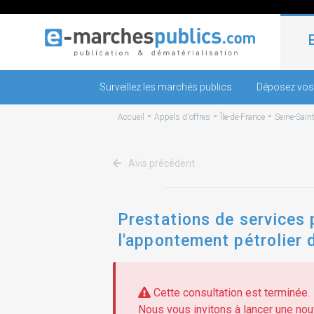
Surveillez les marchés publics
Déposez vos
-
-
-
Accueil
Appels d'offres
Île-de-France
Seine-Sain
Avis précédent
Prestations de services 
l'appontement pétrolier 
complémentaires
Cette consultation est terminée.
Nous vous invitons à lancer une nouv