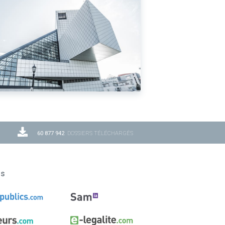
60 877 942
DOSSIERS TÉLÉCHARGÉS
ns