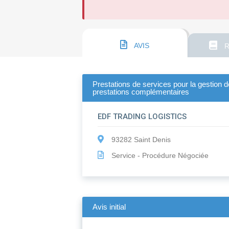
AVIS
R
Prestations de services pour la gestion
prestations complémentaires
EDF TRADING LOGISTICS
93282 Saint Denis
Service - Procédure Négociée
Avis initial