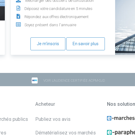
Télécharger des dossiers de consultation
Déposez votre candidature en 5 minutes
Répondez aux offres électroniquement
Soyez présent dans l'annuaire
Je m'inscris
En savoir plus
VOIR L'AUDIENCE CERTIFIÉE ACPM-OJD
Acheteur
Nos solutio
archés publics
Publiez vos avis
res
Dématérialisez vos marchés