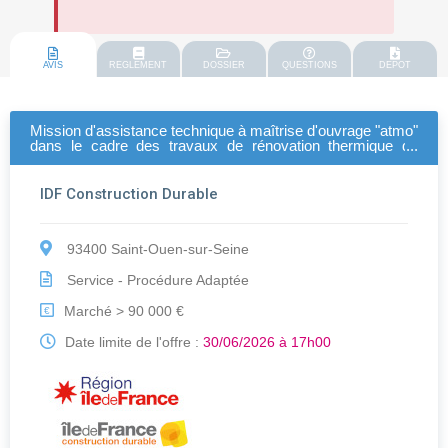
AVIS
REGLEMENT
DOSSIER
QUESTIONS
DEPOT
Mission d'assistance technique à maîtrise d'ouvrage "atmo"
dans le cadre des travaux de rénovation thermique du
lycée camille claudel - 94400 vitry-sur-seine
IDF Construction Durable
93400 Saint-Ouen-sur-Seine
Service - Procédure Adaptée
Marché > 90 000 €
€
Date limite de l'offre :
30/06/2026 à 17h00