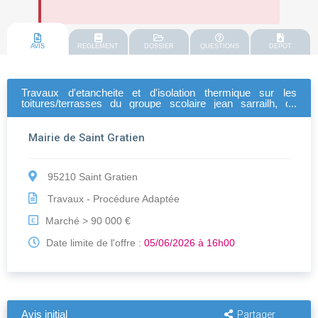
AVIS
REGLEMENT
DOSSIER
QUESTIONS
DEPOT
Travaux d'etancheite et d'isolation thermique sur les
toitures/terrasses du groupe scolaire jean sarrailh, du
gymnase du picolo et le la creche les souris vertes
Mairie de Saint Gratien
95210 Saint Gratien
Travaux - Procédure Adaptée
Marché > 90 000 €
€
Date limite de l'offre :
05/06/2026 à 16h00
Avis initial
Partager