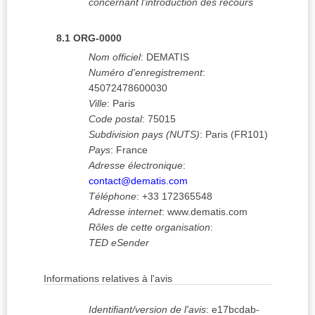
concernant l'introduction des recours
8.1
ORG-0000
Nom officiel
:
DEMATIS
Numéro d'enregistrement
:
45072478600030
Ville
:
Paris
Code postal
:
75015
Subdivision pays (NUTS)
:
Paris
(
FR101
)
Pays
:
France
Adresse électronique
:
contact@dematis.com
Téléphone
:
+33 172365548
Adresse internet
:
www.dematis.com
Rôles de cette organisation
:
TED eSender
Informations relatives à l'avis
Identifiant/version de l'avis
:
e17bcdab-