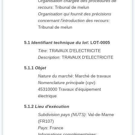
Organisation chargée des procédures de
recours
:
Tribunal de melun
Organisation qui fournit des précisions
concernant l'introduction des recours
:
Tribunal de melun
5.1
Identifiant technique du lot
:
LOT-0005
Titre
:
TRAVAUX D'ELECTRICITE
Description
:
TRAVAUX D'ELECTRICITE
5.1.1
Objet
Nature du marché
:
Marché de travaux
Nomenclature principale
(
cpv
):
45310000
Travaux d'équipement
électrique
5.1.2
Lieu d'exécution
Subdivision pays (NUTS)
:
Val-de-Marne
(
FR107
)
Pays
:
France
Informations complémentaires
: