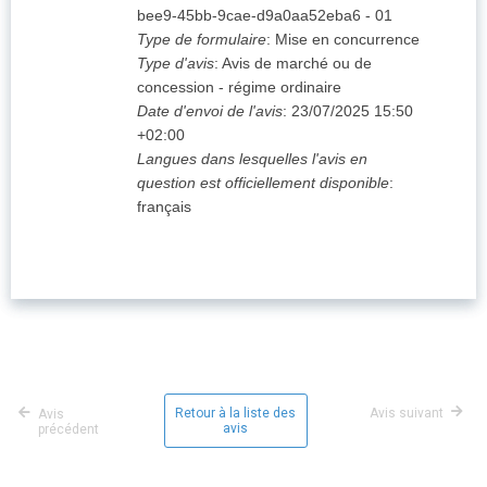
bee9-45bb-9cae-d9a0aa52eba6
-
01
Type de formulaire
:
Mise en concurrence
Type d'avis
:
Avis de marché ou de
concession - régime ordinaire
Date d'envoi de l'avis
:
23/07/2025
15:50
+02:00
Langues dans lesquelles l'avis en
question est officiellement disponible
:
français
Retour à la liste des
Avis suivant
Avis
avis
précédent