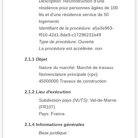
Description
:
Reconstruction d'une
résidence pour personnes âgées de 100
lits et d'une résidence service de 50
logements
Identifiant de la procédure
:
a5a3e963-
f910-42d1-8de9-c17296231b49
Type de procédure
:
Ouverte
La procédure est accélérée
:
non
2.1.1
Objet
Nature du marché
:
Marché de travaux
Nomenclature principale
(
cpv
):
45000000
Travaux de construction
2.1.2
Lieu d'exécution
Subdivision pays (NUTS)
:
Val-de-Marne
(
FR107
)
Pays
:
France
2.1.4
Informations générales
Base juridique
: