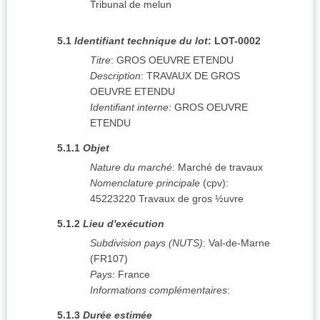
Tribunal de melun
5.1
Identifiant technique du lot
:
LOT-0002
Titre
:
GROS OEUVRE ETENDU
Description
:
TRAVAUX DE GROS
OEUVRE ETENDU
Identifiant interne
:
GROS OEUVRE
ETENDU
5.1.1
Objet
Nature du marché
:
Marché de travaux
Nomenclature principale
(
cpv
):
45223220
Travaux de gros ½uvre
5.1.2
Lieu d'exécution
Subdivision pays (NUTS)
:
Val-de-Marne
(
FR107
)
Pays
:
France
Informations complémentaires
:
5.1.3
Durée estimée