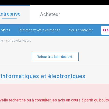
Entreprise
Acheteur
 offres
Référencez votre entreprise
Nous contacter
Cré
-
ne
st-maur-des-fosses
Retour à la liste des avis
 informatiques et électroniques
elle recherche ou à consulter les avis en cours à partir du bouton