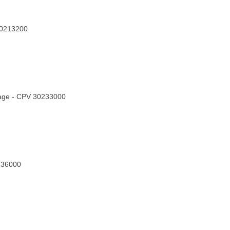
 30213200
kage - CPV 30233000
0236000