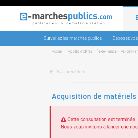
Surveillez les marchés publics
Déposez vos
-
-
-
Accueil
Appels d'offres
Île-de-France
Val-de-Mar
Avis précédent
Acquisition de matériels
Cette consultation est terminée.
Nous vous invitons à lancer une nouv