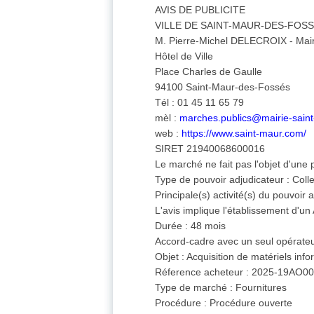
AVIS DE PUBLICITE
VILLE DE SAINT-MAUR-DES-FOS
M. Pierre-Michel DELECROIX - Mai
Hôtel de Ville
Place Charles de Gaulle
94100 Saint-Maur-des-Fossés
Tél : 01 45 11 65 79
mèl :
marches.publics@mairie-sain
web :
https://www.saint-maur.com/
SIRET 21940068600016
Le marché ne fait pas l'objet d'une
Type de pouvoir adjudicateur : Collect
Principale(s) activité(s) du pouvoir
L'avis implique l'établissement d'u
Durée : 48 mois
Accord-cadre avec un seul opérateu
Objet : Acquisition de matériels inf
Réference acheteur : 2025-19AO0
Type de marché : Fournitures
Procédure : Procédure ouverte