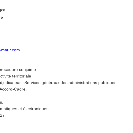
SES
re
t-maur.com
 procédure conjointe
ivité territoriale
 adjudicateur : Services généraux des administrations publiques;
n Accord-Cadre.
r.
ormatiques et électroniques
027