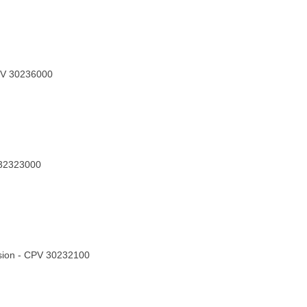
CPV 30236000
V 32323000
ssion - CPV 30232100