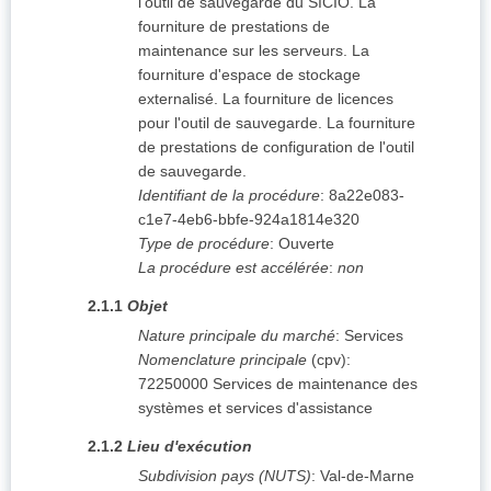
l'outil de sauvegarde du SICIO. La
fourniture de prestations de
maintenance sur les serveurs. La
fourniture d'espace de stockage
externalisé. La fourniture de licences
pour l'outil de sauvegarde. La fourniture
de prestations de configuration de l'outil
de sauvegarde.
Identifiant de la procédure
:
8a22e083-
c1e7-4eb6-bbfe-924a1814e320
Type de procédure
:
Ouverte
La procédure est accélérée
:
non
2.1.1
Objet
Nature principale du marché
:
Services
Nomenclature principale
(
cpv
):
72250000
Services de maintenance des
systèmes et services d'assistance
2.1.2
Lieu d'exécution
Subdivision pays (NUTS)
:
Val-de-Marne