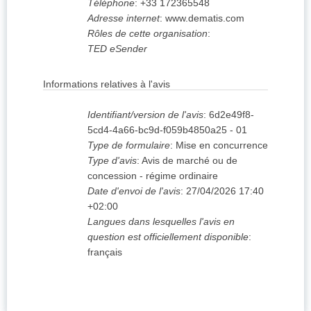
Téléphone
:
+33 172365548
Adresse internet
:
www.dematis.com
Rôles de cette organisation
:
TED eSender
Informations relatives à l'avis
Identifiant/version de l'avis
:
6d2e49f8-
5cd4-4a66-bc9d-f059b4850a25
-
01
Type de formulaire
:
Mise en concurrence
Type d'avis
:
Avis de marché ou de
concession - régime ordinaire
Date d'envoi de l'avis
:
27/04/2026
17:40
+02:00
Langues dans lesquelles l'avis en
question est officiellement disponible
:
français