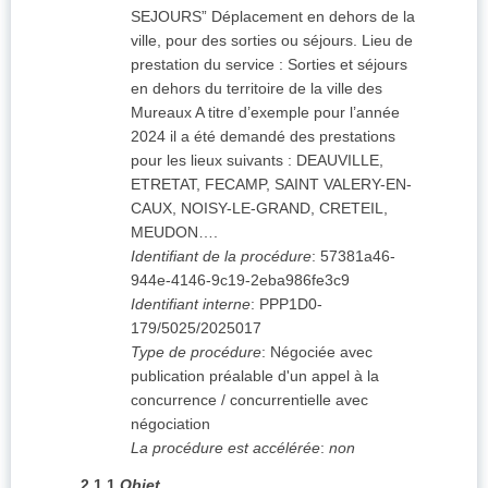
SEJOURS” Déplacement en dehors de la
ville, pour des sorties ou séjours. Lieu de
prestation du service : Sorties et séjours
en dehors du territoire de la ville des
Mureaux A titre d’exemple pour l’année
2024 il a été demandé des prestations
pour les lieux suivants : DEAUVILLE,
ETRETAT, FECAMP, SAINT VALERY-EN-
CAUX, NOISY-LE-GRAND, CRETEIL,
MEUDON….
Identifiant de la procédure
:
57381a46-
944e-4146-9c19-2eba986fe3c9
Identifiant interne
:
PPP1D0-
179/5025/2025017
Type de procédure
:
Négociée avec
publication préalable d'un appel à la
concurrence / concurrentielle avec
négociation
La procédure est accélérée
:
non
2.1.1
Objet