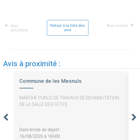
expand_m
2. Procédure
expand_m
5. Lot
(2)
Retour à la liste des
Avis suivant
Avis
avis
précédent
expand_m
8. Organisations
(3)
Avis à proximité :
Informations relatives à l'avis
Commune de les Mesnuls
MARCHE PUBLIC DE TRAVAUX DE REHABILITATION
DE LA SALLE DES FETES
Date limite de dépôt :
16/08/2026 à 16h00