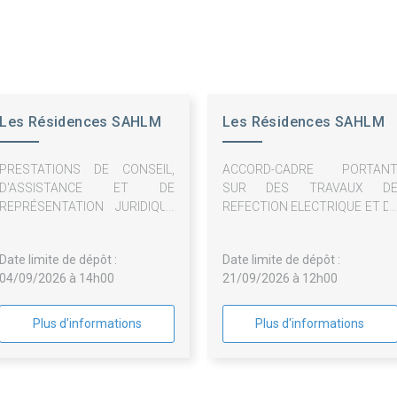
Les Résidences SAHLM
Les Résidences SAHLM
PRESTATIONS DE CONSEIL,
ACCORD-CADRE PORTAN
D'ASSISTANCE ET DE
SUR DES TRAVAUX D
REPRÉSENTATION JURIDIQUE
REFECTION ELECTRIQUE ET D
DANS LE DOMAINE DU DROIT
REMPLACEMENT D
IMMOBILIER PUBLIC - 2 LOTS
COMPOSANTS SUR L
Date limite de dépôt :
Date limite de dépôt :
PATRIMOINE DE LA SA LE
04/09/2026 à 14h00
21/09/2026 à 12h00
RESIDENCES YVELINES
ESSONNE - 2 LOTS
Plus d'informations
Plus d'informations