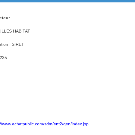
heteur
SAILLES HABITAT
ation : SIRET
2235
://www.achatpublic.com/sdm/ent2/gen/index.jsp