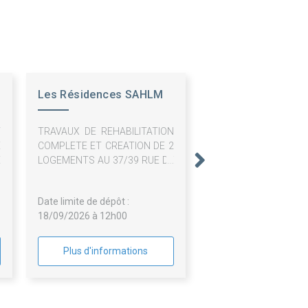
Les Résidences SAHLM
T
TRAVAUX DE REHABILITATION
E
COMPLETE ET CREATION DE 2
E
LOGEMENTS AU 37/39 RUE DE
E
PARIS A CHEVREUSE
E
Date limite de dépôt :
S
18/09/2026 à 12h00
-
Plus d'informations