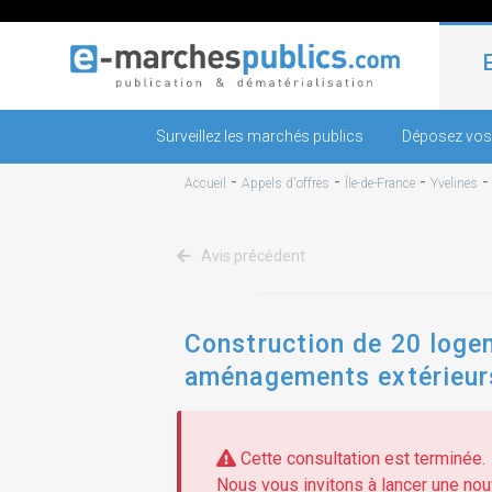
Surveillez les marchés publics
Déposez vos
-
-
-
Accueil
Appels d'offres
Île-de-France
Yvelines
Avis précédent
Construction de 20 logem
aménagements extérieurs 
plomberie - chauffage - 
Cette consultation est terminée.
Nous vous invitons à lancer une nouv