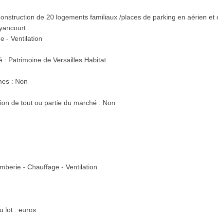
Construction de 20 logements familiaux /places de parking en aérien e
yancourt :
e - Ventilation
 : Patrimoine de Versailles Habitat
hes : Non
tion de tout ou partie du marché : Non
omberie - Chauffage - Ventilation
u lot : euros