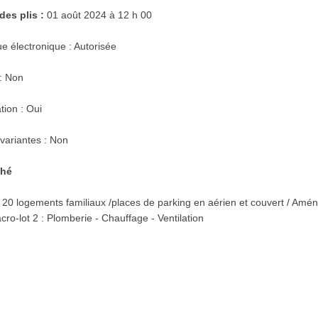
des plis :
01 août 2024 à 12 h 00
ue électronique : Autorisée
: Non
tion : Oui
 variantes : Non
ché
e 20 logements familiaux /places de parking en aérien et couvert / Amé
o-lot 2 : Plomberie - Chauffage - Ventilation