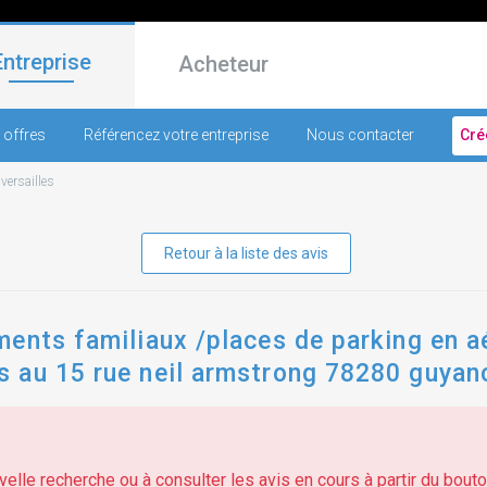
Entreprise
Acheteur
 offres
Référencez votre entreprise
Nous contacter
Cré
-
versailles
Retour à la liste des avis
ents familiaux /places de parking en aé
au 15 rue neil armstrong 78280 guyanco
ventilation
elle recherche ou à consulter les avis en cours à partir du bouton