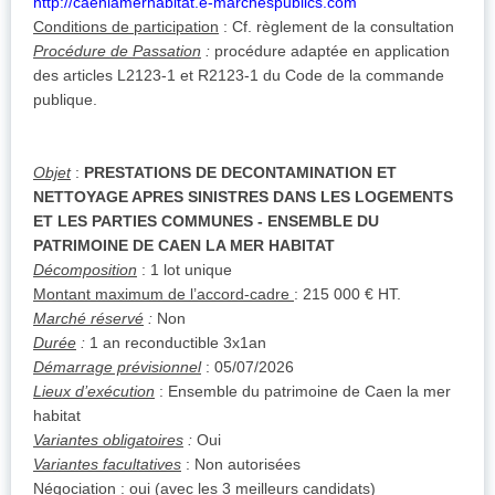
http://caenlamerhabitat.e-marchespublics.com
Conditions de participation
: Cf. règlement de la consultation
Procédure de Passation
:
procédure adaptée en application
des articles L2123-1 et R2123-1 du Code de la commande
publique.
Objet
:
PRESTATIONS DE DECONTAMINATION ET
NETTOYAGE APRES SINISTRES DANS LES LOGEMENTS
ET LES PARTIES COMMUNES - ENSEMBLE DU
PATRIMOINE DE CAEN LA MER HABITAT
Décomposition
: 1 lot unique
Montant maximum de l’accord-cadre
: 215 000 € HT.
Marché réservé
:
Non
Durée
:
1 an reconductible 3x1an
Démarrage prévisionnel
: 05/07/2026
Lieux d’exécution
: Ensemble du patrimoine de Caen la mer
habitat
Variantes obligatoires
:
Oui
Variantes facultatives
: Non autorisées
Négociation
: oui (avec les 3 meilleurs candidats)