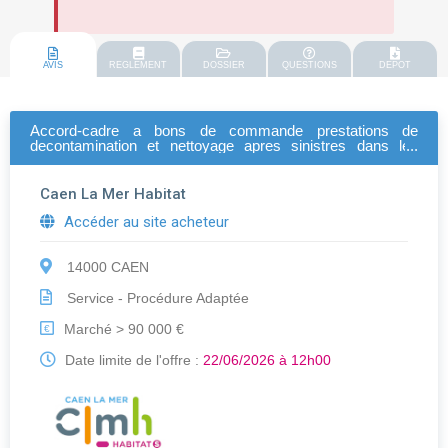
AVIS
REGLEMENT
DOSSIER
QUESTIONS
DEPOT
Accord-cadre a bons de commande prestations de
decontamination et nettoyage apres sinistres dans les
logements et les parties communes sur l'ensemble du
patrimoine de caen la mer habitat
Caen La Mer Habitat
Accéder au site acheteur
14000 CAEN
Service - Procédure Adaptée
Marché > 90 000 €
€
Date limite de l'offre :
22/06/2026 à 12h00