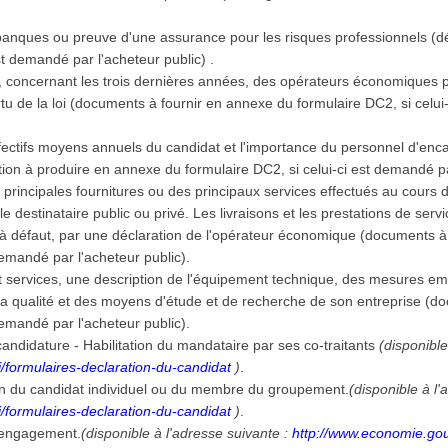
.
banques ou preuve d'une assurance pour les risques professionnels (d
st demandé par l'acheteur public) .
ns, concernant les trois dernières années, des opérateurs économiques p
ertu de la loi (documents à fournir en annexe du formulaire DC2, si celu
effectifs moyens annuels du candidat et l'importance du personnel d'e
tion à produire en annexe du formulaire DC2, si celui-ci est demandé pa
s principales fournitures ou des principaux services effectués au cours 
 le destinataire public ou privé. Les livraisons et les prestations de se
, à défaut, par une déclaration de l'opérateur économique (documents 
 demandé par l'acheteur public).
et services, une description de l'équipement technique, des mesures em
a qualité et des moyens d'étude et de recherche de son entreprise (d
 demandé par l'acheteur public).
andidature - Habilitation du mandataire par ses co-traitants
(disponible
/formulaires-declaration-du-candidat
)
.
on du candidat individuel ou du membre du groupement.
(disponible à l'
/formulaires-declaration-du-candidat
)
.
'engagement.
(disponible à l'adresse suivante :
http://www.economie.gouv