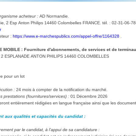
'organisme acheteur :
AD Normandie.
r
eteur :
https://www.e-marchespublics.com/appel-offre/1164328
.
MOBILE : Fourniture d'abonnements, de services et de terminau
Lieu d'exécution et de livraison: 2 ESPLANADE ANTON PHILIPS 14460 COLOMBELLES
:
re pour un lot
écution :
24 mois à compter de la notification du marché.
 prestations (fournitures/services) :
01 Décembre 2026
seront entièrement rédigées en langue française ainsi que les documen
nt aux qualités et capacités du candidat :
ement par le candidat, à l'appui de sa candidature :