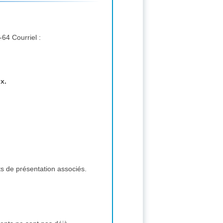
Correspondant : PAROW Mélanie, 2 Esp Anton Philips 14460 Colombelles FRANCE. tél. : 02-31-06-78-64 Courriel :
x.
ts de présentation associés.