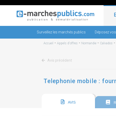
Surveillez les marchés publics
Déposez vos
-
-
-
Accueil
Appels d'offres
Normandie
Calvados
Avis précédent
Telephonie mobile : four
AVIS
R