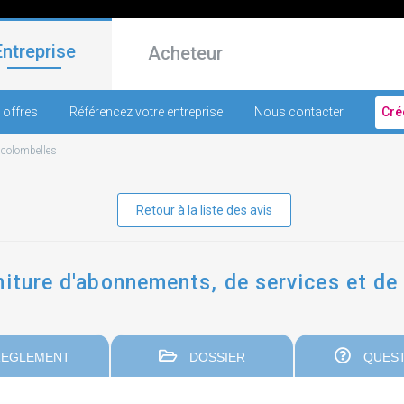
Entreprise
Acheteur
 offres
Référencez votre entreprise
Nous contacter
Cré
-
colombelles
Retour à la liste des avis
niture d'abonnements, de services et de
EGLEMENT
DOSSIER
QUEST