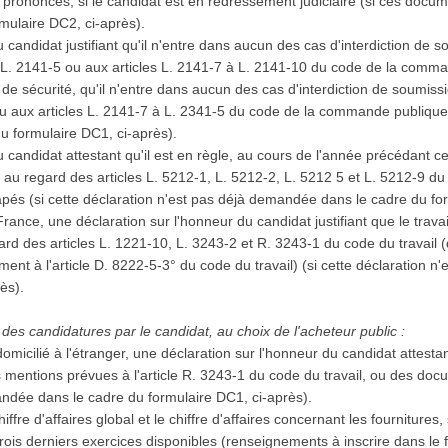
prononcés, si le candidat est en redressement judiciaire (si ces docu
mulaire DC2, ci-après).
 candidat justifiant qu'il n'entre dans aucun des cas d'interdiction de 
à L. 2141-5 ou aux articles L. 2141-7 à L. 2141-10 du code de la comma
e sécurité, qu'il n'entre dans aucun des cas d'interdiction de soumiss
ou aux articles L. 2141-7 à L. 2341-5 du code de la commande publique (
u formulaire DC1, ci-après).
 candidat attestant qu'il est en règle, au cours de l'année précédant ce
, au regard des articles L. 5212-1, L. 5212-2, L. 5212 5 et L. 5212-9 du
capés (si cette déclaration n'est pas déjà demandée dans le cadre du fo
 France, une déclaration sur l'honneur du candidat justifiant que le trava
d des articles L. 1221-10, L. 3243-2 et R. 3243-1 du code du travail (
ent à l'article D. 8222-5-3° du code du travail) (si cette déclaration 
rès).
des candidatures par le candidat, au choix de l'acheteur public :
domicilié à l'étranger, une déclaration sur l'honneur du candidat attestan
s mentions prévues à l'article R. 3243-1 du code du travail, ou des docu
andée dans le cadre du formulaire DC1, ci-après).
iffre d'affaires global et le chiffre d'affaires concernant les fournitures
ois derniers exercices disponibles (renseignements à inscrire dans le f